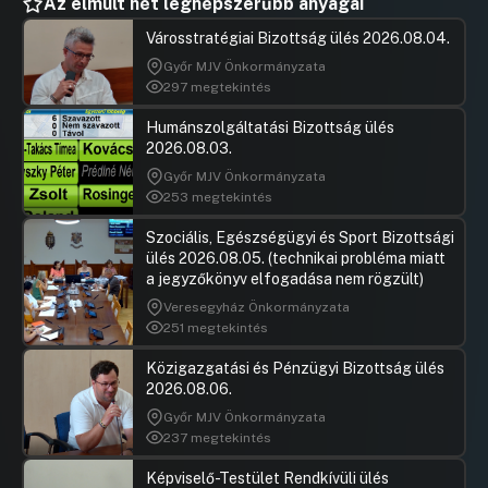
Az elmúlt hét legnépszerűbb anyagai
Városstratégiai Bizottság ülés 2026.08.04.
Győr MJV Önkormányzata
297 megtekintés
Humánszolgáltatási Bizottság ülés
2026.08.03.
Győr MJV Önkormányzata
253 megtekintés
Szociális, Egészségügyi és Sport Bizottsági
ülés 2026.08.05. (technikai probléma miatt
a jegyzőkönyv elfogadása nem rögzült)
Veresegyház Önkormányzata
251 megtekintés
Közigazgatási és Pénzügyi Bizottság ülés
2026.08.06.
Győr MJV Önkormányzata
237 megtekintés
Képviselő-Testület Rendkívüli ülés