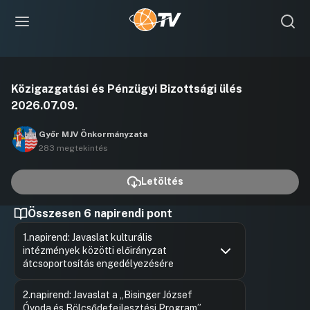
Videó
Közigazgatási és Pénzügyi Bizottsági ülés
lejátszása
2026.07.09.
Győr MJV Önkormányzata
283 megtekintés
Letöltés
Összesen 6 napirendi pont
1.napirend: Javaslat kulturális
intézmények közötti előirányzat
átcsoportosítás engedélyezésére
Hozzászólások
Ugrás a napirendi pontra
2.napirend: Javaslat a „Bisinger József
Óvoda és Bölcsődefejlesztési Program”