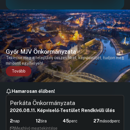
Győr MJV Önkormányzata
Tekintse meg a település összes hírét, képviselőjét, tudjon meg
mindent egy helyen!
Tovább
Hamarosan élőben!
Perkáta Önkormányzata
2026.08.11. Képviselő-Testület Rendkívüli ülés
2
12
45
26
nap
óra
perc
másodperc
Meghívó megtekintése