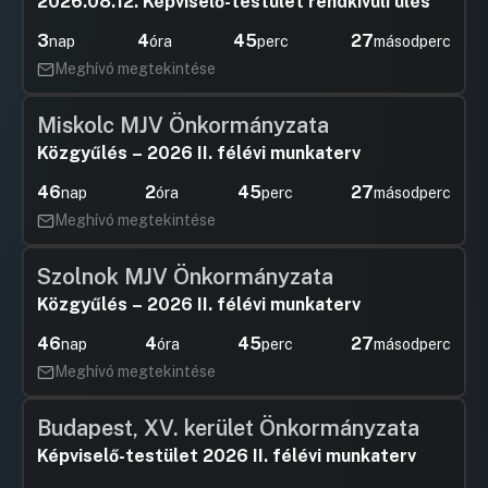
2026.08.12. Képviselő-testület rendkívüli ülés
Hozzászólások
Ugrás a napirendi pontra
6.napirend: Javaslat a Közigazgatási és
3
4
45
26
nap
óra
perc
másodperc
Pénzügyi Bizottság 2026. II. félévi
Meghívó megtekintése
üléseinek munkatervére
Hozzászólások
Ugrás a napirendi pontra
Miskolc MJV Önkormányzata
Közgyűlés – 2026 II. félévi munkaterv
46
2
45
26
nap
óra
perc
másodperc
Meghívó megtekintése
Szolnok MJV Önkormányzata
Közgyűlés – 2026 II. félévi munkaterv
46
4
45
26
nap
óra
perc
másodperc
Meghívó megtekintése
Budapest, XV. kerület Önkormányzata
Képviselő-testület 2026 II. félévi munkaterv