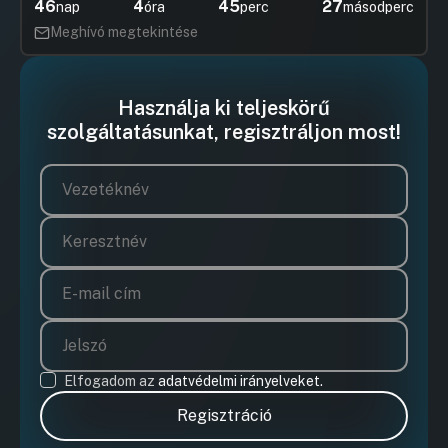
46
4
45
26
nap
óra
perc
másodperc
Meghívó megtekintése
Használja ki teljeskörű
szolgáltatásunkat, regisztráljon most!
Elfogadom az
adatvédelmi irányelveket.
Regisztráció