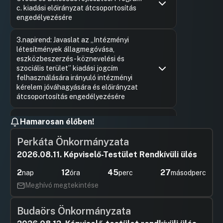
c. kiadási előirányzat átcsoportosítás
engedélyezésére
Hozzászólások
Ugrás a napirendi pontra
3.napirend: Javaslat az „Intézményi
létesítmények állagmegóvása,
eszközbeszerzés - köznevelési és
szociális terület” kiadási jogcím
felhasználására irányuló intézményi
kérelem jóváhagyására és előirányzat
átcsoportosítás engedélyezésére
Hozzászólások
Ugrás a napirendi pontra
4.napirend: Javaslat a „HelybenJó!
Hamarosan élőben!
Városrendező Program” c. kiadási
előirányzat felhasználásának
Perkáta Önkormányzata
kezdeményezésére irányuló döntés
2026.08.11. Képviselő-Testület Rendkívüli ülés
meghozatalára és a kiadási előirányzat
átcsoportosításainak engedélyezésére
2
12
45
26
nap
óra
perc
másodperc
Hozzászólások
Ugrás a napirendi pontra
Meghívó megtekintése
5.napirend: Javaslat támogatások
nyújtására a „Képviselői
kezdeményezések kerete” kiadási
Budaörs Önkormányzata
jogcím terhére