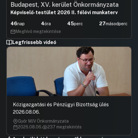
Budapest, XV. kerület Önkormányzata
Képviselő-testület 2026 II. félévi munkaterv
46
4
45
26
nap
óra
perc
másodperc
Meghívó megtekintése
Legfrissebb videó
Közigazgatási és Pénzügyi Bizottság ülés
2026.08.06.
Győr MJV Önkormányzata
2026.08.06.
237 megtekintés