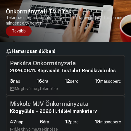
Önkormányzati TV hírek
Tekintse meg a település összes hírét, képviselőjét, tudjon meg
mindent egy helyen!
Tovább
Hamarosan élőben!
Perkáta Önkormányzata
2026.08.11. Képviselő-Testület Rendkívüli ülés
3
16
12
18
nap
óra
perc
másodperc
Meghívó megtekintése
Miskolc MJV Önkormányzata
Közgyűlés – 2026 II. félévi munkaterv
47
6
12
18
nap
óra
perc
másodperc
Meghívó megtekintése