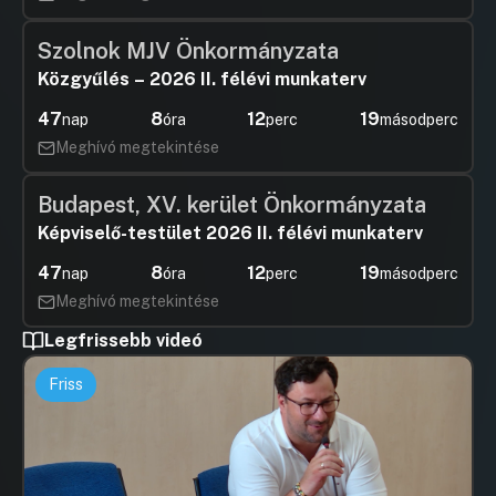
Szolnok MJV Önkormányzata
Közgyűlés – 2026 II. félévi munkaterv
47
8
12
18
nap
óra
perc
másodperc
Meghívó megtekintése
Budapest, XV. kerület Önkormányzata
Képviselő-testület 2026 II. félévi munkaterv
47
8
12
18
nap
óra
perc
másodperc
Meghívó megtekintése
Legfrissebb videó
Friss