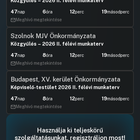
Közgyűlés – 2026 II. félévi munkaterv
47
6
12
18
nap
óra
perc
másodperc
Meghívó megtekintése
Szolnok MJV Önkormányzata
Közgyűlés – 2026 II. félévi munkaterv
47
8
12
18
nap
óra
perc
másodperc
Meghívó megtekintése
Budapest, XV. kerület Önkormányzata
Képviselő-testület 2026 II. félévi munkaterv
47
8
12
18
nap
óra
perc
másodperc
Meghívó megtekintése
Használja ki teljeskörű
szolgáltatásunkat, regisztráljon most!