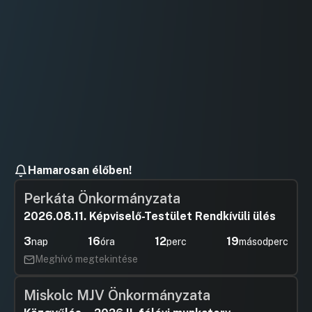
Hamarosan élőben!
Perkáta Önkormányzata
2026.08.11. Képviselő-Testület Rendkívüli ülés
3
16
12
18
nap
óra
perc
másodperc
Meghívó megtekintése
Miskolc MJV Önkormányzata