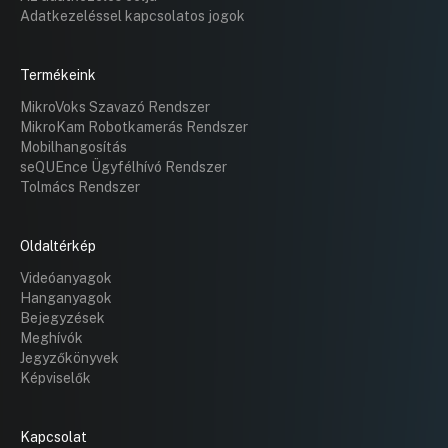
Adatkezeléssel kapcsolatos jogok
Termékeink
MikroVoks Szavazó Rendszer
MikroKam Robotkamerás Rendszer
Mobilhangosítás
seQUEnce Ügyfélhívó Rendszer
Tolmács Rendszer
Oldaltérkép
Videóanyagok
Hanganyagok
Bejegyzések
Meghívók
Jegyzőkönyvek
Képviselők
Kapcsolat