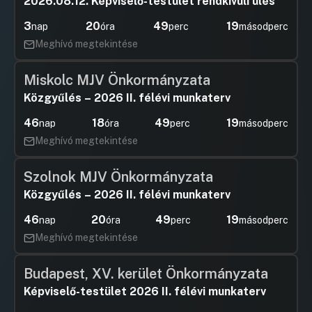
2026.08.12. Képviselő-testület rendkívüli ülés
3
20
49
19
nap
óra
perc
másodperc
Meghívó megtekintése
Miskolc MJV Önkormányzata
Közgyűlés – 2026 II. félévi munkaterv
46
18
49
19
nap
óra
perc
másodperc
Meghívó megtekintése
Szolnok MJV Önkormányzata
Közgyűlés – 2026 II. félévi munkaterv
46
20
49
19
nap
óra
perc
másodperc
Meghívó megtekintése
Budapest, XV. kerület Önkormányzata
Képviselő-testület 2026 II. félévi munkaterv