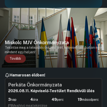
Miskolc MJV Önkormányzata
Tekintse meg a település összes hírét, képviselőjét, tudjon meg
mindent egy helyen!
Tovább
Hamarosan élőben!
Perkáta Önkormányzata
2026.08.11. Képviselő-Testület Rendkívüli ülés
3
4
49
19
nap
óra
perc
másodperc
Meghívó megtekintése