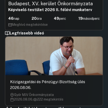
Budapest, XV. kerület Önkormányzata
Képviselő-testület 2026 II. félévi munkaterv
46
20
49
19
nap
óra
perc
másodperc
Meghívó megtekintése
Legfrissebb videó
Közigazgatási és Pénzügyi Bizottság ülés
2026.08.06.
Győr MJV Önkormányzata
2026.08.06.
222 megtekintés