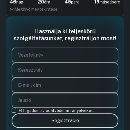
46
20
49
19
nap
óra
perc
másodperc
Meghívó megtekintése
Használja ki teljeskörű
szolgáltatásunkat, regisztráljon most!
Elfogadom az
adatvédelmi irányelveket.
Regisztráció