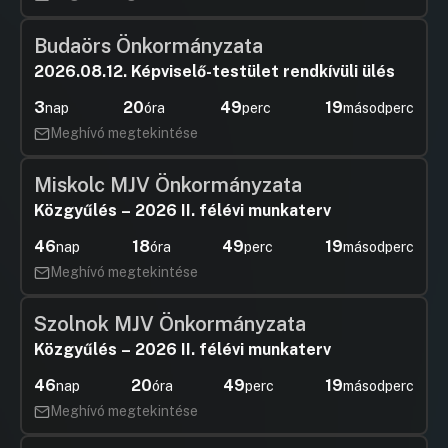
Budaörs Önkormányzata
2026.08.12. Képviselő-testület rendkívüli ülés
3
20
49
19
nap
óra
perc
másodperc
Meghívó megtekintése
Miskolc MJV Önkormányzata
Közgyűlés – 2026 II. félévi munkaterv
46
18
49
19
nap
óra
perc
másodperc
Meghívó megtekintése
Szolnok MJV Önkormányzata
Közgyűlés – 2026 II. félévi munkaterv
46
20
49
19
nap
óra
perc
másodperc
Meghívó megtekintése