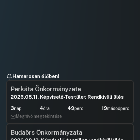
Hamarosan élőben!
Perkáta Önkormányzata
2026.08.11. Képviselő-Testület Rendkívüli ülés
3
4
49
19
nap
óra
perc
másodperc
Meghívó megtekintése
Budaörs Önkormányzata