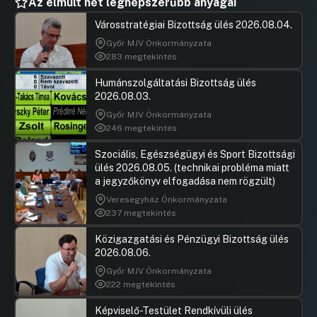
Az elmúlt hét legnépszerűbb anyagai
Városstratégiai Bizottság ülés 2026.08.04.
Győr MJV Önkormányzata
283 megtekintés
Humánszolgáltatási Bizottság ülés
2026.08.03.
Győr MJV Önkormányzata
246 megtekintés
Szociális, Egészségügyi és Sport Bizottsági
ülés 2026.08.05. (technikai probléma miatt
a jegyzőkönyv elfogadása nem rögzült)
Veresegyház Önkormányzata
237 megtekintés
Közigazgatási és Pénzügyi Bizottság ülés
2026.08.06.
Győr MJV Önkormányzata
222 megtekintés
Képviselő-Testület Rendkívüli ülés