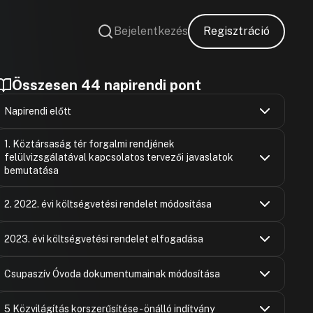
Bejelentkezés
Regisztráció
Összesen 44 napirendi pont
Napirendi előtt
Elek Sándor
Hozzászólások
Ugrás a napirendi pontra
1. Köztársaság tér forgalmi rendjének
Hozzászólásra
felülvizsgálatával kapcsolatos tervezői javaslatok
bemutatása
Filkey Péter
Hozzászólások
Ugrás a napirendi pontra
2. 2022. évi költségvetési rendelet módosítása
Hozzászólásra
Szőke Péter
Németh Bal
Hozzászólások
Hozzászólásra
Ugrás a napirendi pontra
2023. évi költségvetési rendelet elfogadása
Hozzászólásra
Filkey Péter
Németh Bal
Hozzászólások
Hozzászólásra
Ugrás a napirendi pontra
Szőke Péter
Csupaszív Óvoda dokumentumainak módosítása
Hozzászólásra
Filkey Péter
Hozzászólásra
Németh Bal
Hozzászólások
Hozzászólásra
Ugrás a napirendi pontra
Szőke Péter
5 Közvilágítás korszerűsítése - önálló indítvány
Hozzászólásra