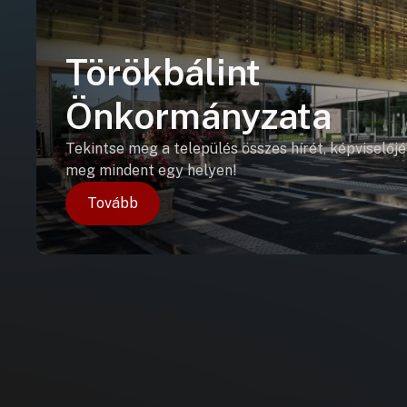
Törökbálint
Önkormányzata
Tekintse meg a település összes hírét, képviselőjé
meg mindent egy helyen!
Tovább