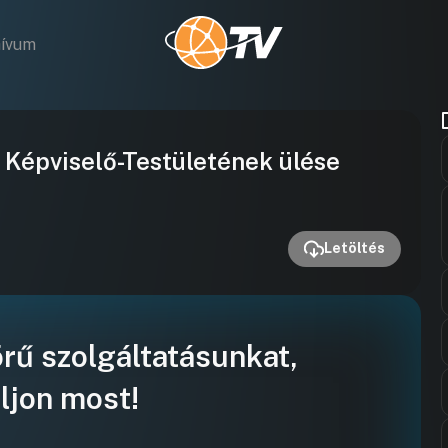
hívum
Videó
 Képviselő-Testületének ülése
lejátszása
Letöltés
örű szolgáltatásunkat,
ljon most!