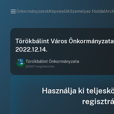
Önkormányzatok
Képviselők
Személyes főoldal
Arc
Törökbálint Város Önkormányzata
2022.12.14.
Törökbálint Önkormányzata
22687 megtekintés
Használja ki teljesk
regisztrá