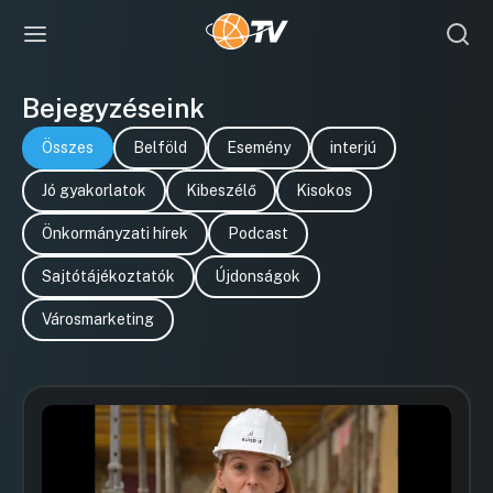
Bejegyzéseink
Összes
Belföld
Esemény
interjú
Jó gyakorlatok
Kibeszélő
Kisokos
Önkormányzati hírek
Podcast
Sajtótájékoztatók
Újdonságok
Városmarketing