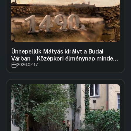
Ünnepeljük Mátyás királyt a Budai
Várban – Középkori élménynap minden
korosztálynak 🎉👑
2026.02.17.