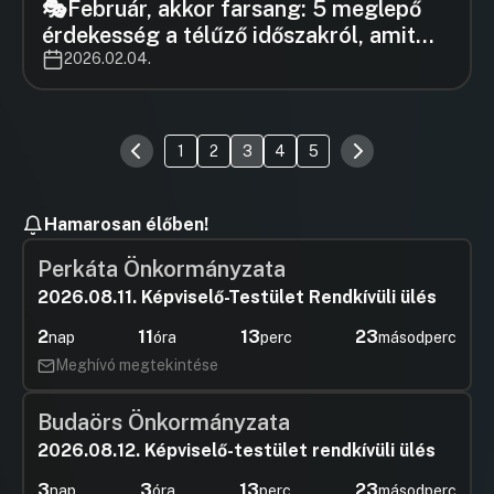
🎭Február, akkor farsang: 5 meglepő
érdekesség a télűző időszakról, amit
kevesen ismernek
2026.02.04.
1
2
3
4
5
Hamarosan élőben!
Perkáta Önkormányzata
2026.08.11. Képviselő-Testület Rendkívüli ülés
2
11
13
22
nap
óra
perc
másodperc
Meghívó megtekintése
Budaörs Önkormányzata
2026.08.12. Képviselő-testület rendkívüli ülés
3
3
13
22
nap
óra
perc
másodperc