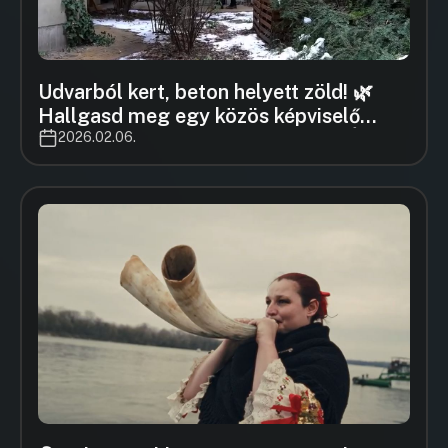
Udvarból kert, beton helyett zöld! 🌿
Hallgasd meg egy közös képviselő
jótanácsait, és jelentkezz te is az Égig
2026.02.06.
Érő Fű pályázatra, ha rendbe szednéd a
társasházad…