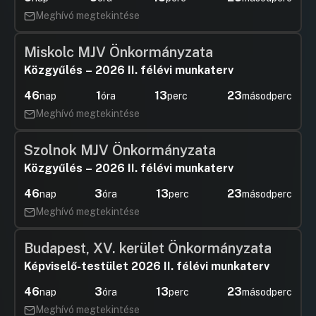
Meghívó megtekintése
Miskolc MJV Önkormányzata
Közgyűlés – 2026 II. félévi munkaterv
46
1
13
22
nap
óra
perc
másodperc
Meghívó megtekintése
Szolnok MJV Önkormányzata
Közgyűlés – 2026 II. félévi munkaterv
46
3
13
22
nap
óra
perc
másodperc
Meghívó megtekintése
Budapest, XV. kerület Önkormányzata
Képviselő-testület 2026 II. félévi munkaterv
46
3
13
22
nap
óra
perc
másodperc
Meghívó megtekintése