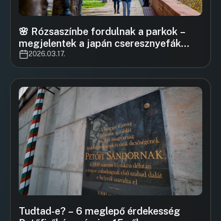
🌸 Rózsaszínbe fordulnak a parkok –
megjelentek a japán cseresznyefák
virágai
2026.03.17.
Tudtad-e? – 6 meglepő érdekesség