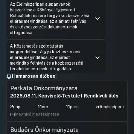
Az Élelmiszeripari alapanyagok
beszerzése a Kőbányai Egyesített
Bölcsődék részére tárgyú közbeszerzési
eljárás megindítása, az ajánlati felhívás
és a közbeszerzési dokumentumok
elfogadása
Hozzászólások
Dr. Szabó 
Ugrás a napirendi pontra
A Köztemetés szolgáltatás
Hozzászól
megrendelése tárgyú közbeszerzési
eljárás megindítása, az eljárást
megindító felhívás és a közbeszerzési
tervdokumentumok elfogadása
Hamarosan élőben!
Hozzászólások
Dr. Szabó 
Ugrás a napirendi pontra
Beszámoló a Budapest Főváros X. kerület
Hozzászól
Perkáta Önkormányzata
Kőbányai Önkormányzat által a 2018. évben
lefolytatott közbeszerzési eljárásokról (101.
2026.08.11. Képviselő-Testület Rendkívüli ülés
számú előterjesztés)
2
11
11
55
UGRÁS A NAPIREND ELEJÉRE
nap
óra
perc
másodperc
Meghívó megtekintése
A Budapest Főváros X. kerület Kőbányai
Önkormányzat 2019. évi éves összesített
Budaörs Önkormányzata
közbeszerzési terve (96. számú előterjesztés)