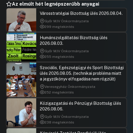
Az elmúlt hét legnépszerűbb anyagai
A Sportliget mellett fekvő, Hangár utca 10.
Városstratégiai Bizottság ülés 2026.08.04.
szám alatti ingatlanon velodrom létesítése (59.
Győr MJV Önkormányzata
számú előterjesztés)
299 megtekintés
UGRÁS A NAPIREND ELEJÉRE
Humánszolgáltatási Bizottság ülés
2026.08.03.
A Budapest X. kerület, Cserkesz utca 34. szám
alatti nem lakás céljára szolgáló helyiség
Győr MJV Önkormányzata
elidegenítése (47. számú előterjesztés)
255 megtekintés
UGRÁS A NAPIREND ELEJÉRE
Szociális, Egészségügyi és Sport Bizottsági
ülés 2026.08.05. (technikai probléma miatt
A Sportliget mellett fekvő, Hangár utca 10.
a jegyzőkönyv elfogadása nem rögzült)
szám alatti ingatlanon velodrom létesítése (59.
Veresegyház Önkormányzata
számú előterjesztés)
252 megtekintés
UGRÁS A NAPIREND ELEJÉRE
Közigazgatási és Pénzügyi Bizottság ülés
2026.08.06.
A Budapest X. kerület, Téglavető utca 36. szám
alatt lévő ingatlan elidegenítése (94. számú
Győr MJV Önkormányzata
előterjesztés)
238 megtekintés
UGRÁS A NAPIREND ELEJÉRE