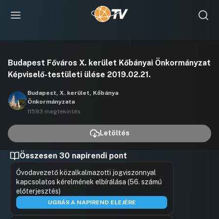
Videó
Budapest Főváros X. kerület Kőbányai Önkormányzat
lejátszása
Képviselő-testületi ülése 2019.02.21.
Budapest, X. kerület, Kőbánya
Önkormányzata
11593 megtekintés
Letöltés
Összesen 30 napirendi pont
Óvodavezető közalkalmazotti jogviszonnyal
kapcsolatos kérelmének elbírálása (56. számú
előterjesztés)
UGRÁS A NAPIREND ELEJÉRE