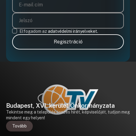
Elfogadom az
adatvédelmi irányelveket.
Regisztráció
Budapest, XVI. kerület Önkormányzata
Tekintse meg a település összes hírét, képviselőjét, tudjon meg
mindent egy helyen!
Tovább