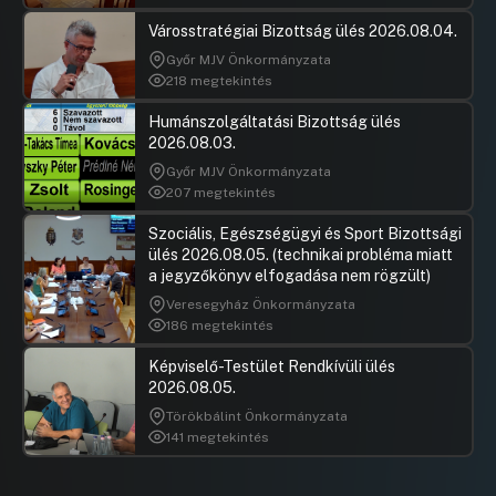
Városstratégiai Bizottság ülés 2026.08.04.
Győr MJV Önkormányzata
218 megtekintés
Humánszolgáltatási Bizottság ülés
2026.08.03.
Győr MJV Önkormányzata
207 megtekintés
Szociális, Egészségügyi és Sport Bizottsági
ülés 2026.08.05. (technikai probléma miatt
a jegyzőkönyv elfogadása nem rögzült)
Veresegyház Önkormányzata
186 megtekintés
Képviselő-Testület Rendkívüli ülés
2026.08.05.
Törökbálint Önkormányzata
141 megtekintés