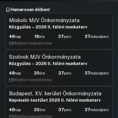
Hamarosan élőben!
Miskolc MJV Önkormányzata
Közgyűlés – 2026 II. félévi munkaterv
48
18
37
36
nap
óra
perc
másodperc
Meghívó megtekintése
Szolnok MJV Önkormányzata
Közgyűlés – 2026 II. félévi munkaterv
48
20
37
36
nap
óra
perc
másodperc
Meghívó megtekintése
Budapest, XV. kerület Önkormányzata
Képviselő-testület 2026 II. félévi munkaterv
48
20
37
36
nap
óra
perc
másodperc
Meghívó megtekintése