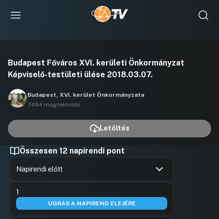
Videó
Budapest Főváros XVI. kerületi Önkormányzat
lejátszása
Képviselő-testületi ülése 2018.03.07.
Budapest, XVI. kerület Önkormányzata
7494 megtekintés
Letöltés
Összesen 12 napirendi pont
Napirendi előtt
Hozzászólások
Abonyi Já
Ugrás a napirendi pontra
1
Hozzászól
UGRÁS A NAPIREND ELEJÉRE