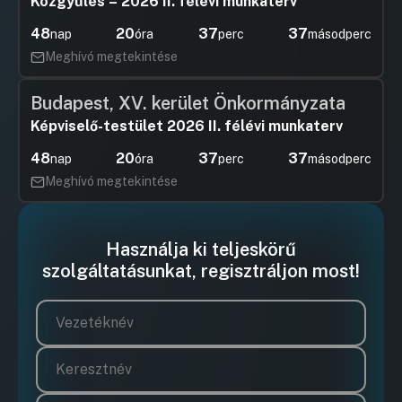
Közgyűlés – 2026 II. félévi munkaterv
Hozzászólások
Szász Józ
Ugrás a napirendi pontra
48
20
37
36
nap
óra
perc
másodperc
Hozzászól
12
Meghívó megtekintése
Hozzászólások
Vajda Zol
Ugrás a napirendi pontra
Hozzászól
Budapest, XV. kerület Önkormányzata
Képviselő-testület 2026 II. félévi munkaterv
48
20
37
36
nap
óra
perc
másodperc
Meghívó megtekintése
Használja ki teljeskörű
szolgáltatásunkat, regisztráljon most!