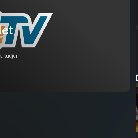
let
t, tudjon