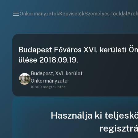
Önkormányzatok
Képviselők
Személyes főoldal
Arc
Budapest Főváros XVI. kerületi Ö
ülése 2018.09.19.
Budapest, XVI. kerület
Önkormányzata
10809 megtekintés
Használja ki teljesk
regisztrá