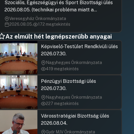
Szatmáry Lá
Varga Ilona
Szociális, Egészségügyi és Sport Bizottsági ülés
Hozzászólásra
Hozzászólásra
2026.08.05. (technikai probléma miatt a
Szász Józse
Mizsei Lászl
Hozzászólásra
Hozzászólásra
jegyzőkönyv elfogadása nem rögzült)
Veresegyház Önkormányzata
Szász Józse
Dobre Dánie
2026.08.05.
172 megtekintés
Hozzászólásra
Hozzászólásra
Vajda Zoltá
Az elmúlt hét legnépszerűbb anyagai
Hozzászólásra
Szász Józse
Hozzászólásra
Képviselő-Testület Rendkívüli ülés
Kovács Ray
2026.07.30.
Hozzászólásra
Dr. Sebők Lá
Nagyhegyes Önkormányzata
Hozzászólásra
419 megtekintés
Vajda Zoltá
Hozzászólásra
Ács Anikó
Pénzügyi Bizottsági ülés
Hozzászólásra
2026.07.30.
Szatmáry Lá
Hozzászólásra
Nagyhegyes Önkormányzata
Dr. Környein
227 megtekintés
Hozzászólásra
Varga Ilona
Hozzászólásra
Városstratégiai Bizottság ülés
Mizsei Lászl
2026.08.04.
Hozzászólásra
Győr MJV Önkormányzata