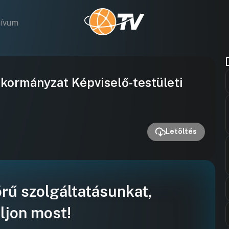
hívum
Videó
nkormányzat Képviselő-testületi
lejátszása
Letöltés
örű szolgáltatásunkat,
ljon most!