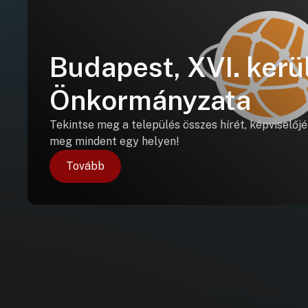
Budapest, XVI. kerü
Önkormányzata
Tekintse meg a település összes hírét, képviselőjé
meg mindent egy helyen!
Tovább