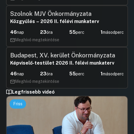
Szolnok MJV Önkormányzata
Közgyűlés – 2026 II. félévi munkaterv
46
23
55
1
nap
óra
perc
másodperc
Meghívó megtekintése
Budapest, XV. kerület Önkormányzata
Képviselő-testület 2026 II. félévi munkaterv
46
23
55
1
nap
óra
perc
másodperc
Meghívó megtekintése
Legfrissebb videó
Friss