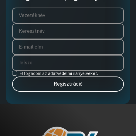
Hozzászólások
Vajda Zol
Ugrás a napirendi pontra
Hozzászól
Elfogadom az
adatvédelmi irányelveket.
Regisztráció