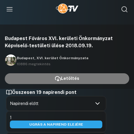
Videó
Budapest Főváros XVI. kerületi Önkormányzat
lejátszása
Képviselő-testületi ülése 2018.09.19.
Budapest, XVI. kerület Önkormányzata
10886 megtekintés
Letöltés
Összesen 19 napirendi pont
Napirendi előtt
Hozzászólások
Abonyi Já
Ugrás a napirendi pontra
1
Hozzászól
UGRÁS A NAPIREND ELEJÉRE