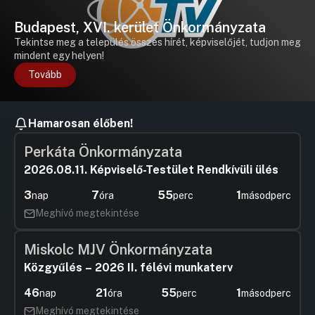
Budapest, XVI. kerület Önkormányzata
Tekintse meg a település összes hírét, képviselőjét, tudjon meg
mindent egy helyen!
Tovább
Hamarosan élőben!
Perkáta Önkormányzata
2026.08.11. Képviselő-Testület Rendkívüli ülés
3
7
55
1
nap
óra
perc
másodperc
Meghívó megtekintése
Miskolc MJV Önkormányzata
Közgyűlés – 2026 II. félévi munkaterv
46
21
55
1
nap
óra
perc
másodperc
Meghívó megtekintése