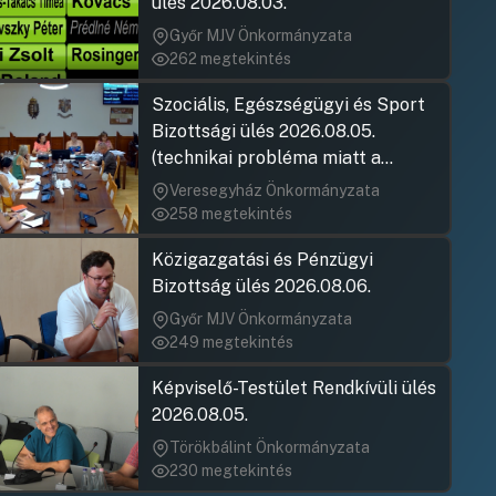
ülés 2026.08.03.
Győr MJV Önkormányzata
262 megtekintés
Szociális, Egészségügyi és Sport
Bizottsági ülés 2026.08.05.
(technikai probléma miatt a
jegyzőkönyv elfogadása nem
Veresegyház Önkormányzata
rögzült)
258 megtekintés
Közigazgatási és Pénzügyi
Bizottság ülés 2026.08.06.
Győr MJV Önkormányzata
249 megtekintés
Képviselő-Testület Rendkívüli ülés
2026.08.05.
Törökbálint Önkormányzata
230 megtekintés