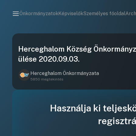
Önkormányzatok
Képviselők
Személyes főoldal
Arc
Herceghalom Község Önkormányzat
ülése 2020.09.03.
Herceghalom Önkormányzata
5850 megtekintés
Használja ki teljesk
regisztrá