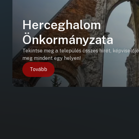
Herceghalom
Önkormányzata
Tekintse meg a település összes hírét, képviselőjé
meg mindent egy helyen!
Tovább