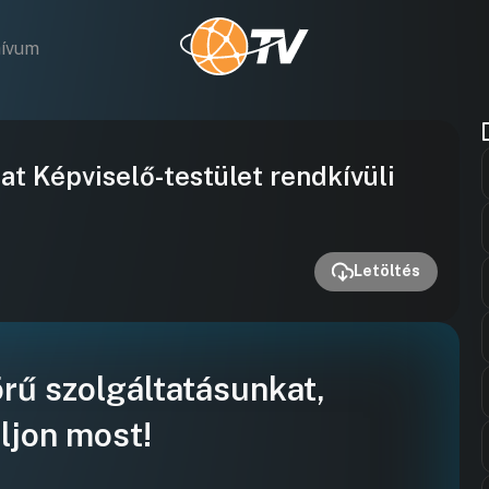
hívum
Videó
 Képviselő-testület rendkívüli
lejátszása
Letöltés
örű szolgáltatásunkat,
ljon most!