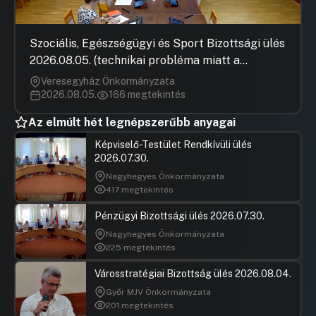
Szociális, Egészségügyi és Sport Bizottsági ülés
2026.08.05. (technikai probléma miatt a
jegyzőkönyv elfogadása nem rögzült)
Veresegyház Önkormányzata
2026.08.05.
166 megtekintés
Az elmúlt hét legnépszerűbb anyagai
Képviselő-Testület Rendkívüli ülés
2026.07.30.
Nagyhegyes Önkormányzata
417 megtekintés
Pénzügyi Bizottsági ülés 2026.07.30.
Nagyhegyes Önkormányzata
225 megtekintés
Városstratégiai Bizottság ülés 2026.08.04.
Győr MJV Önkormányzata
201 megtekintés