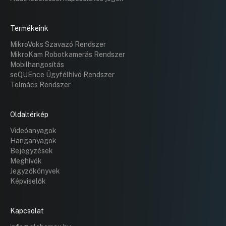
Termékeink
MikroVoks Szavazó Rendszer
MikroKam Robotkamerás Rendszer
Mobilhangosítás
seQUEnce Ügyfélhívó Rendszer
Tolmács Rendszer
Oldaltérkép
Videóanyagok
Hanganyagok
Bejegyzések
Meghívók
Jegyzőkönyvek
Képviselők
Kapcsolat