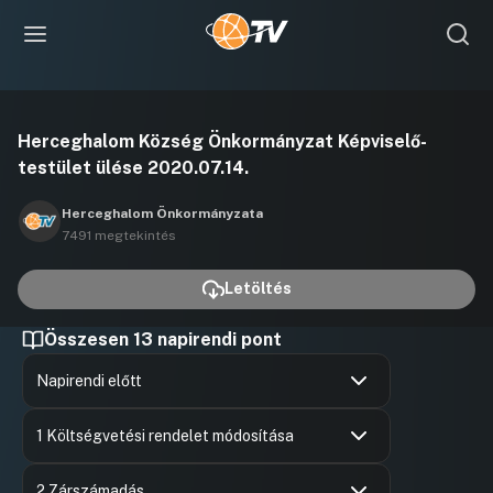
Videó
Herceghalom Község Önkormányzat Képviselő-
lejátszása
testület ülése 2020.07.14.
Herceghalom Önkormányzata
7491 megtekintés
Letöltés
Összesen 13 napirendi pont
Napirendi előtt
Hozzászólások
Csizmadia
Ugrás a napirendi pontra
Hozzászól
1 Költségvetési rendelet módosítása
Hozzászólások
Csizmadia
Ugrás a napirendi pontra
Hozzászól
2 Zárszámadás