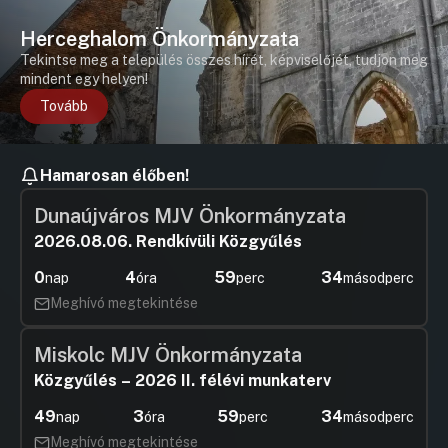
Herceghalom Önkormányzata
Tekintse meg a település összes hírét, képviselőjét, tudjon meg
mindent egy helyen!
Tovább
Hamarosan élőben!
Dunaújváros MJV Önkormányzata
2026.08.06. Rendkívüli Közgyűlés
0
4
59
33
nap
óra
perc
másodperc
Meghívó megtekintése
Miskolc MJV Önkormányzata
Közgyűlés – 2026 II. félévi munkaterv
49
3
59
33
nap
óra
perc
másodperc
Meghívó megtekintése