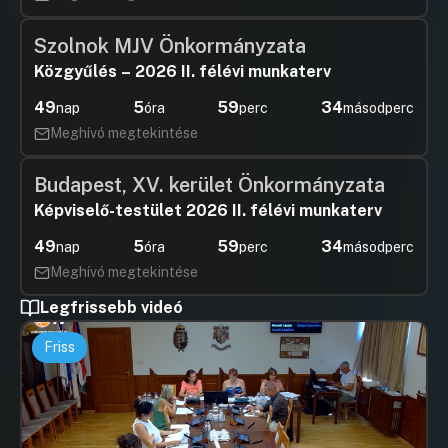
Szolnok MJV Önkormányzata
Közgyűlés – 2026 II. félévi munkaterv
49
5
59
33
nap
óra
perc
másodperc
Meghívó megtekintése
Budapest, XV. kerület Önkormányzata
Képviselő-testület 2026 II. félévi munkaterv
49
5
59
33
nap
óra
perc
másodperc
Meghívó megtekintése
Legfrissebb videó
Friss