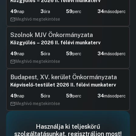
Közgyűlés – 2026 II. félévi munkaterv
12 Vöröskereszt
Hozzászól
UGRÁS A NAPIREND ELEJÉRE
49
3
59
33
nap
óra
perc
másodperc
Meghívó megtekintése
13 Óvoda - létszámbővítés
Szolnok MJV Önkormányzata
Hozzászólások
Felszólal
Ugrás a napirendi pontra
Hozzászól
Közgyűlés – 2026 II. félévi munkaterv
49
5
59
33
nap
óra
perc
másodperc
Meghívó megtekintése
Budapest, XV. kerület Önkormányzata
Képviselő-testület 2026 II. félévi munkaterv
49
5
59
33
nap
óra
perc
másodperc
Meghívó megtekintése
Használja ki teljeskörű
szolgáltatásunkat, regisztráljon most!