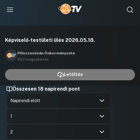
Videó
Képviselő-testületi ülés 2026.05.18.
lejátszása
Pilisszentiván Önkormányzata
657 megtekintés
Letöltés
Összesen 18 napirendi pont
Napirendi előtt
Hozzászólások
Ugrás a napirendi pontra
1
Hozzászólások
Richolm E
Ugrás a napirendi pontra
Hozzászól
2