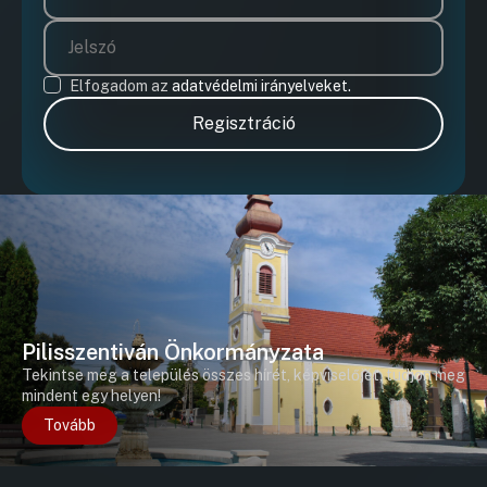
Elfogadom az
adatvédelmi irányelveket.
Regisztráció
Pilisszentiván Önkormányzata
Tekintse meg a település összes hírét, képviselőjét, tudjon meg
mindent egy helyen!
Tovább