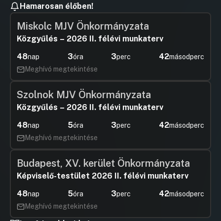
Hamarosan élőben!
Miskolc MJV Önkormányzata
Közgyűlés – 2026 II. félévi munkaterv
48
3
3
42
nap
óra
perc
másodperc
Meghívó megtekintése
Szolnok MJV Önkormányzata
Közgyűlés – 2026 II. félévi munkaterv
48
5
3
42
nap
óra
perc
másodperc
Meghívó megtekintése
Budapest, XV. kerület Önkormányzata
Képviselő-testület 2026 II. félévi munkaterv
48
5
3
42
nap
óra
perc
másodperc
Meghívó megtekintése