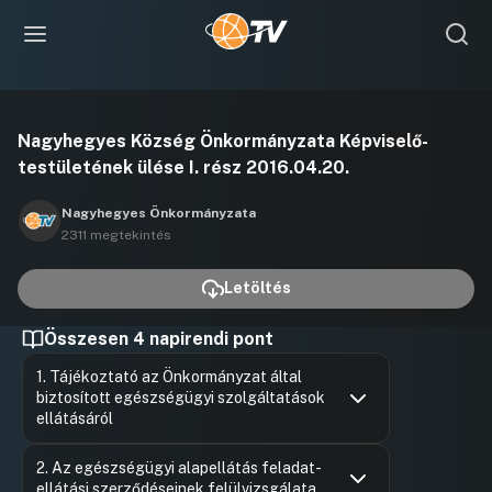
Videó
Nagyhegyes Község Önkormányzata Képviselő-
lejátszása
testületének ülése I. rész 2016.04.20.
Nagyhegyes Önkormányzata
2311 megtekintés
Letöltés
Összesen 4 napirendi pont
1. Tájékoztató az Önkormányzat által
biztosított egészségügyi szolgáltatások
ellátásáról
Hozzászólások
Bajusz Is
Ugrás a napirendi pontra
2. Az egészségügyi alapellátás feladat-
Hozzászól
ellátási szerződéseinek felülvizsgálata