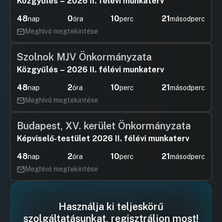
Közgyűlés – 2026 II. félévi munkaterv
48
0
10
21
nap
óra
perc
másodperc
Meghívó megtekintése
Szolnok MJV Önkormányzata
Közgyűlés – 2026 II. félévi munkaterv
48
2
10
21
nap
óra
perc
másodperc
Meghívó megtekintése
Budapest, XV. kerület Önkormányzata
Képviselő-testület 2026 II. félévi munkaterv
48
2
10
21
nap
óra
perc
másodperc
Meghívó megtekintése
Használja ki teljeskörű
szolgáltatásunkat, regisztráljon most!