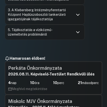
Hozzászólások
Bajusz Is
Ugrás a napirendi pontra
3. A Klebersberg Intézményfenntartó
Hozzászól
Központ Hajdúszoboszlói tankerületi
igazgatójának tájékoztatója
Hozzászólások
Felszólal
Ugrás a napirendi pontra
5. Tájékoztatás a víziközmű-
Hozzászól
üzemeltetés problémáiról
Hozzászólások
Kissné Pus
Ugrás a napirendi pontra
Hozzászól
Hamarosan élőben!
Perkáta Önkormányzata
2026.08.11. Képviselő-Testület Rendkívüli ülés
4
10
10
21
nap
óra
perc
másodperc
Meghívó megtekintése
Miskolc MJV Önkormányzata