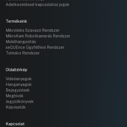
Adatkezeléssel kapcsolatos jogok
Termékeink
MikroVoks Szavazó Rendszer
MikroKam Robotkamerás Rendszer
Mobilhangosítás
seQUEnce Ügyfélhívó Rendszer
Tolmács Rendszer
Oldaltérkép
Videóanyagok
Hanganyagok
Bejegyzések
Meghívók
Jegyzőkönyvek
Képviselők
Kapcsolat