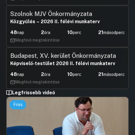
Szolnok MJV Önkormányzata
Közgyűlés – 2026 II. félévi munkaterv
48
2
10
21
nap
óra
perc
másodperc
Meghívó megtekintése
Budapest, XV. kerület Önkormányzata
Képviselő-testület 2026 II. félévi munkaterv
48
2
10
21
nap
óra
perc
másodperc
Meghívó megtekintése
Legfrissebb videó
Friss