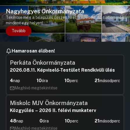
Nagyhegyes Önkormányzata
Tekintse meg a település összes hírét, képviselőjét, tudjon meg
mindent egy helyen!
Tovább
Hamarosan élőben!
Perkáta Önkormányzata
2026.08.11. Képviselő-Testület Rendkívüli ülés
4
10
10
21
nap
óra
perc
másodperc
Meghívó megtekintése
Miskolc MJV Önkormányzata
Közgyűlés – 2026 II. félévi munkaterv
48
0
10
21
nap
óra
perc
másodperc
Meghívó megtekintése