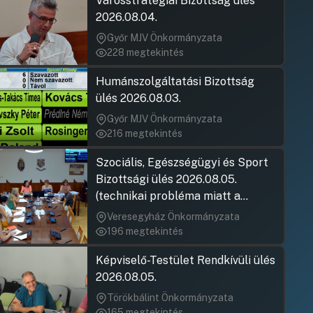
Városstratégiai Bizottság ülés
2026.08.04.
Győr MJV Önkormányzata
228 megtekintés
Humánszolgáltatási Bizottság
ülés 2026.08.03.
Győr MJV Önkormányzata
216 megtekintés
Szociális, Egészségügyi és Sport
Bizottsági ülés 2026.08.05.
(technikai probléma miatt a
jegyzőkönyv elfogadása nem
Veresegyház Önkormányzata
rögzült)
196 megtekintés
Képviselő-Testület Rendkívüli ülés
2026.08.05.
Törökbálint Önkormányzata
165 megtekintés