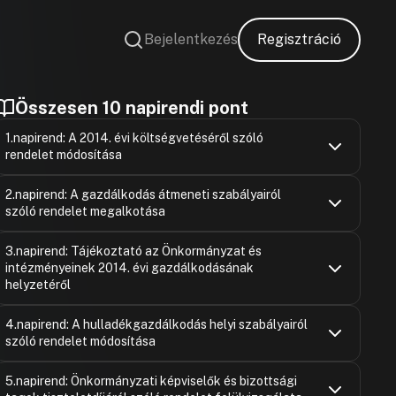
Bejelentkezés
Regisztráció
Összesen 10 napirendi pont
1.napirend: A 2014. évi költségvetéséről szóló
rendelet módosítása
Németi Józs
Hozzászólások
Ugrás a napirendi pontra
2.napirend: A gazdálkodás átmeneti szabályairól
Hozzászólásra
szóló rendelet megalkotása
Felszólaló
Hozzászólásra
Németi Józs
Hozzászólások
Németi Józs
Ugrás a napirendi pontra
3.napirend: Tájékoztató az Önkormányzat és
Hozzászólásra
Hozzászólásra
intézményeinek 2014. évi gazdálkodásának
Bajusz Istv
Felszólaló
Hozzászólásra
helyzetéről
Hozzászólásra
Felszólaló
Németi Józs
Bajusz Istv
Hozzászólások
Hozzászólásra
Ugrás a napirendi pontra
Hozzászólásra
4.napirend: A hulladékgazdálkodás helyi szabályairól
Dr. Kovács 
Felszólaló
Hozzászólásra
szóló rendelet módosítása
Bajusz Istv
Hozzászólásra
Hozzászólásra
Németi Józs
Hozzászólásra
Dr. Kovács 
Hozzászólások
Nagy Zoltá
Ugrás a napirendi pontra
Hozzászólásra
5.napirend: Önkormányzati képviselők és bizottsági
Hozzászólásra
Felszólaló
Hozzászólásra