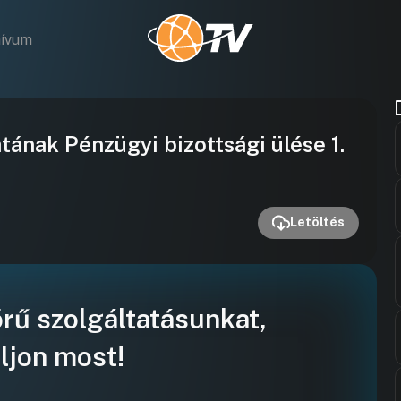
hívum
Videó
nak Pénzügyi bizottsági ülése 1.
lejátszása
Letöltés
örű szolgáltatásunkat,
ljon most!