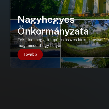
Nagyhegyes
Önkormányzata
Tekintse meg a település összes hírét, képviselőjé
meg mindent egy helyen!
Tovább