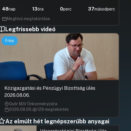
48
13
0
37
nap
óra
perc
másodperc
Meghívó megtekintése
Legfrissebb videó
Friss
Közigazgatási és Pénzügyi Bizottság ülés
2026.08.06.
Győr MJV Önkormányzata
2026.08.06.
129 megtekintés
Az elmúlt hét legnépszerűbb anyagai