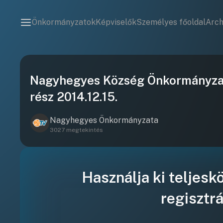
Önkormányzatok
Képviselők
Személyes főoldal
Arc
Nagyhegyes Község Önkormányzatá
rész 2014.12.15.
Nagyhegyes Önkormányzata
3027 megtekintés
Használja ki teljesk
regisztrá