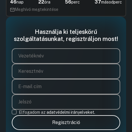
46
22
56
37
nap
óra
perc
másodperc
Meghívó megtekintése
Használja ki teljeskörű
szolgáltatásunkat, regisztráljon most!
Elfogadom az
adatvédelmi irányelveket.
Regisztráció