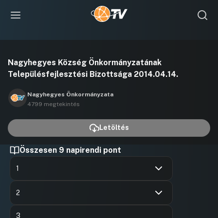
Videó
Nagyhegyes Község Önkormányzatának
lejátszása
Településfejlesztési Bizottsága 2014.04.14.
Nagyhegyes Önkormányzata
4799 megtekintés
Letöltés
Összesen 9 napirendi pont
1
Hozzászólások
Dr. Kovác
Ugrás a napirendi pontra
Hozzászól
2
Hozzászólások
Bajusz Ist
Ugrás a napirendi pontra
3
Hozzászól