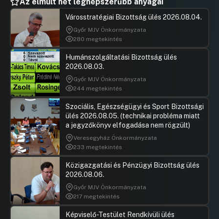
Az elmúlt hét legnépszerűbb anyagai
Városstratégiai Bizottság ülés 2026.08.04.
Győr MJV Önkormányzata
280 megtekintés
Humánszolgáltatási Bizottság ülés
2026.08.03.
Győr MJV Önkormányzata
244 megtekintés
Szociális, Egészségügyi és Sport Bizottsági
ülés 2026.08.05. (technikai probléma miatt
a jegyzőkönyv elfogadása nem rögzült)
Veresegyház Önkormányzata
233 megtekintés
Közigazgatási és Pénzügyi Bizottság ülés
2026.08.06.
Győr MJV Önkormányzata
217 megtekintés
Képviselő-Testület Rendkívüli ülés