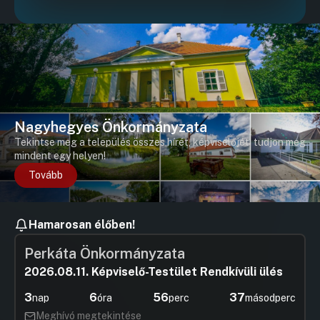
Nagyhegyes Önkormányzata
Tekintse meg a település összes hírét, képviselőjét, tudjon meg
mindent egy helyen!
Tovább
Hamarosan élőben!
Perkáta Önkormányzata
2026.08.11. Képviselő-Testület Rendkívüli ülés
3
6
56
37
nap
óra
perc
másodperc
Meghívó megtekintése