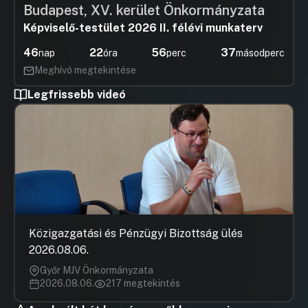
Budapest, XV. kerület Önkormányzata
Képviselő-testület 2026 II. félévi munkaterv
46
22
56
37
nap
óra
perc
másodperc
Meghívó megtekintése
Legfrissebb videó
Közigazgatási és Pénzügyi Bizottság ülés
2026.08.06.
Győr MJV Önkormányzata
2026.08.06.
217 megtekintés