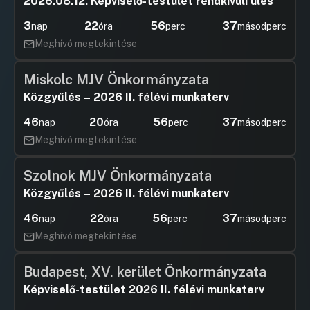
2026.08.12. Képviselő-testület rendkívüli ülés
3
22
56
37
nap
óra
perc
másodperc
Meghívó megtekintése
Miskolc MJV Önkormányzata
Közgyűlés – 2026 II. félévi munkaterv
46
20
56
37
nap
óra
perc
másodperc
Meghívó megtekintése
Szolnok MJV Önkormányzata
Közgyűlés – 2026 II. félévi munkaterv
46
22
56
37
nap
óra
perc
másodperc
Meghívó megtekintése
Budapest, XV. kerület Önkormányzata
Képviselő-testület 2026 II. félévi munkaterv