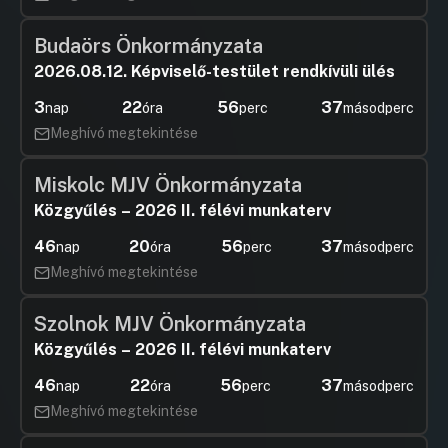
Budaörs Önkormányzata
2026.08.12. Képviselő-testület rendkívüli ülés
3
22
56
37
nap
óra
perc
másodperc
Meghívó megtekintése
Miskolc MJV Önkormányzata
Közgyűlés – 2026 II. félévi munkaterv
46
20
56
37
nap
óra
perc
másodperc
Meghívó megtekintése
Szolnok MJV Önkormányzata
Közgyűlés – 2026 II. félévi munkaterv
46
22
56
37
nap
óra
perc
másodperc
Meghívó megtekintése