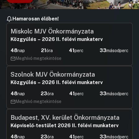
Hamarosan élőben!
Miskolc MJV Önkormányzata
Közgyűlés – 2026 II. félévi munkaterv
48
21
41
32
nap
óra
perc
másodperc
Meghívó megtekintése
Szolnok MJV Önkormányzata
Közgyűlés – 2026 II. félévi munkaterv
48
23
41
32
nap
óra
perc
másodperc
Meghívó megtekintése
Budapest, XV. kerület Önkormányzata
Képviselő-testület 2026 II. félévi munkaterv
48
23
41
32
nap
óra
perc
másodperc