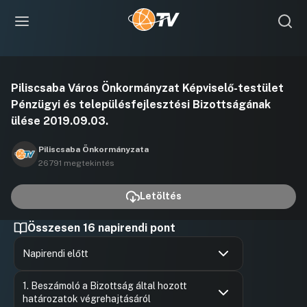
Videó
Piliscsaba Város Önkormányzat Képviselő-testület
lejátszása
Pénzügyi és településfejlesztési Bizottságának
ülése 2019.09.03.
Piliscsaba Önkormányzata
26791 megtekintés
Letöltés
Összesen 16 napirendi pont
Napirendi előtt
Hozzászólások
Vargáné R
Ugrás a napirendi pontra
1. Beszámoló a Bizottság által hozott
Hozzászól
határozatok végrehajtásáról