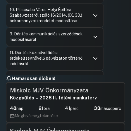
Hozzászólások
Styevola 
Ugrás a napirendi pontra
10. Piliscsaba Város Helyi Építési
Hozzászól
Szabályzatáról szóló 16/2014. (IX. 30.)
önkormányzati rendelet módosítása
Hozzászólások
Győri Gáb
Ugrás a napirendi pontra
9. Döntés kommunikációs szerződések
Hozzászól
módosításáról
Hozzászólások
Styevola 
Ugrás a napirendi pontra
11. Döntés közművelődési
Hozzászól
érdekeltségnövelő pályázaton történő
indulásról
Hozzászólások
Styevola 
Ugrás a napirendi pontra
2. Döntés Piliscsaba Város
Hozzászól
Hamarosan élőben!
Önkormányzat Képviselő-testülete által
benyújtott pályázatokról szóló
Miskolc MJV Önkormányzata
beszámoló elfogadásáról
Közgyűlés – 2026 II. félévi munkaterv
Hozzászólások
Styevola 
Ugrás a napirendi pontra
Hozzászól
3. 2019. I-VI. havi pénzforgalmi jelentés
48
21
41
32
nap
óra
perc
másodperc
Meghívó megtekintése
Hozzászólások
Hamerszky
Ugrás a napirendi pontra
4. Az Adóosztály II. negyedéves
Hozzászól
beszámolója