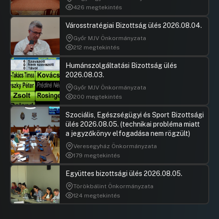
426 megtekintés
Városstratégiai Bizottság ülés 2026.08.04.
Győr MJV Önkormányzata
212 megtekintés
Humánszolgáltatási Bizottság ülés
2026.08.03.
Győr MJV Önkormányzata
200 megtekintés
Szociális, Egészségügyi és Sport Bizottsági
ülés 2026.08.05. (technikai probléma miatt
a jegyzőkönyv elfogadása nem rögzült)
Veresegyház Önkormányzata
179 megtekintés
Együttes bizottsági ülés 2026.08.05.
Törökbálint Önkormányzata
124 megtekintés