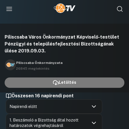
Videó
Piliscsaba Város Önkormányzat Képviselő-testület
lejátszása
Pénzügyi és településfejlesztési Bizottságának
ülése 2019.09.03.
Piliscsaba Önkormányzata
26845 megtekintés
Letöltés
Összesen 16 napirendi pont
Napirendi előtt
Hozzászólások
Vargáné R
Ugrás a napirendi pontra
1. Beszámoló a Bizottság által hozott
Hozzászól
határozatok végrehajtásáról