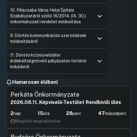
Hozzászólások
Styevola 
Ugrás a napirendi pontra
10. Piliscsaba Város Helyi Építési
Hozzászól
Szabályzatáról szóló 16/2014. (IX. 30.)
önkormányzati rendelet módosítása
Hozzászólások
Győri Gáb
Ugrás a napirendi pontra
9. Döntés kommunikációs szerződések
Hozzászól
módosításáról
Hozzászólások
Styevola 
Ugrás a napirendi pontra
11. Döntés közművelődési
Hozzászól
érdekeltségnövelő pályázaton történő
indulásról
Hozzászólások
Styevola 
Ugrás a napirendi pontra
2. Döntés Piliscsaba Város
Hozzászól
Hamarosan élőben!
Önkormányzat Képviselő-testülete által
benyújtott pályázatokról szóló
Perkáta Önkormányzata
beszámoló elfogadásáról
2026.08.11. Képviselő-Testület Rendkívüli ülés
Hozzászólások
Styevola 
Ugrás a napirendi pontra
Hozzászól
3. 2019. I-VI. havi pénzforgalmi jelentés
2
15
28
47
nap
óra
perc
másodperc
Meghívó megtekintése
Hozzászólások
Hamerszky
Ugrás a napirendi pontra
4. Az Adóosztály II. negyedéves
Hozzászól
beszámolója