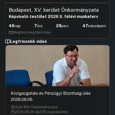
Budapest, XV. kerület Önkormányzata
Képviselő-testület 2026 II. félévi munkaterv
46
7
28
47
nap
óra
perc
másodperc
Meghívó megtekintése
Legfrissebb videó
Közigazgatási és Pénzügyi Bizottság ülés
2026.08.06.
Győr MJV Önkormányzata
2026.08.06.
236 megtekintés