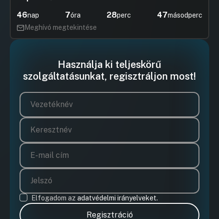
intézményvezetői pályázatának
46
7
28
47
nap
óra
perc
másodperc
kiírásáról
Meghívó megtekintése
Hozzászólások
Vargáné R
Ugrás a napirendi pontra
Hozzászól
15. Egyebek
Hozzászólások
Vargáné R
Ugrás a napirendi pontra
Használja ki teljeskörű
Zárt 1. A Piliscsaba 4/16. hrsz-ú
Hozzászól
ingatlanon fennálló elővásárlási jogról
szolgáltatásunkat, regisztráljon most!
való lemondás
Hozzászólások
Styevola 
Ugrás a napirendi pontra
Hozzászól
Elfogadom az
adatvédelmi irányelveket.
Regisztráció