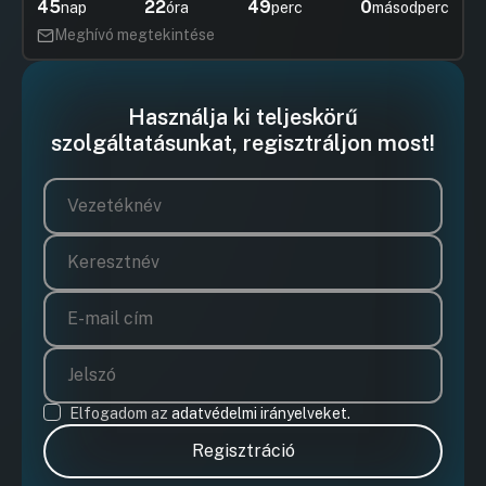
45
22
49
0
nap
óra
perc
másodperc
Meghívó megtekintése
Használja ki teljeskörű
szolgáltatásunkat, regisztráljon most!
Elfogadom az
adatvédelmi irányelveket.
Regisztráció