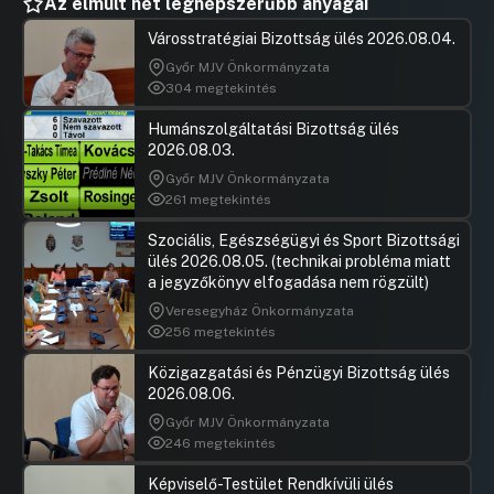
Az elmúlt hét legnépszerűbb anyagai
Városstratégiai Bizottság ülés 2026.08.04.
Győr MJV Önkormányzata
304 megtekintés
Humánszolgáltatási Bizottság ülés
2026.08.03.
Győr MJV Önkormányzata
261 megtekintés
Szociális, Egészségügyi és Sport Bizottsági
ülés 2026.08.05. (technikai probléma miatt
a jegyzőkönyv elfogadása nem rögzült)
Veresegyház Önkormányzata
256 megtekintés
Közigazgatási és Pénzügyi Bizottság ülés
2026.08.06.
Győr MJV Önkormányzata
246 megtekintés
Képviselő-Testület Rendkívüli ülés