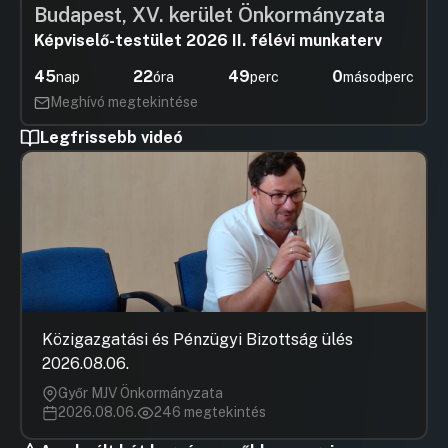
Budapest, XV. kerület Önkormányzata
Képviselő-testület 2026 II. félévi munkaterv
45
22
49
0
nap
óra
perc
másodperc
Meghívó megtekintése
Legfrissebb videó
Közigazgatási és Pénzügyi Bizottság ülés
2026.08.06.
Győr MJV Önkormányzata
2026.08.06.
246 megtekintés