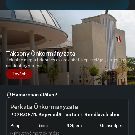
Taksony Önkormányzata
Tekintse meg a település összes hírét, képviselőjét, tudjon meg
mindent egy helyen!
Tovább
Hamarosan élőben!
Perkáta Önkormányzata
2026.08.11. Képviselő-Testület Rendkívüli ülés
2
6
49
0
nap
óra
perc
másodperc
Meghívó megtekintése