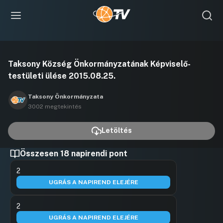
Videó
Taksony Község Önkormányzatának Képviselő-
lejátszása
testületi ülése 2015.08.25.
Taksony Önkormányzata
3002 megtekintés
Letöltés
Összesen 18 napirendi pont
2
UGRÁS A NAPIREND ELEJÉRE
2
UGRÁS A NAPIREND ELEJÉRE