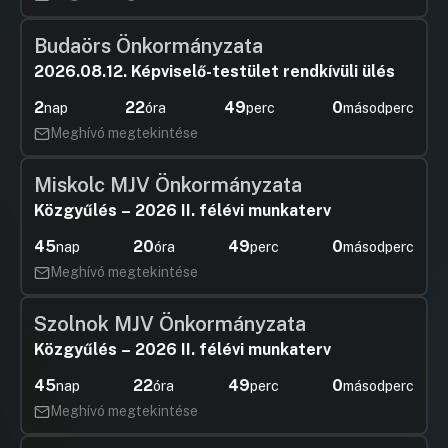
Budaörs Önkormányzata
2026.08.12. Képviselő-testület rendkívüli ülés
2
22
49
0
nap
óra
perc
másodperc
Meghívó megtekintése
Miskolc MJV Önkormányzata
Közgyűlés – 2026 II. félévi munkaterv
45
20
49
0
nap
óra
perc
másodperc
Meghívó megtekintése
Szolnok MJV Önkormányzata
Közgyűlés – 2026 II. félévi munkaterv
45
22
49
0
nap
óra
perc
másodperc
Meghívó megtekintése