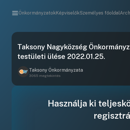
Önkormányzatok
Képviselők
Személyes főoldal
Arc
Taksony Nagyközség Önkormányzat
testületi ülése 2022.01.25.
Taksony Önkormányzata
3065 megtekintés
Használja ki teljesk
regisztrá