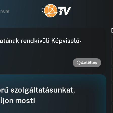
hívum
Videó
ának rendkívüli Képviselő-
lejátszása
Letöltés
örű szolgáltatásunkat,
ljon most!