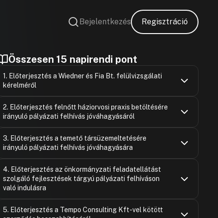
Bejelentkezés
Regisztráció
Összesen 15 napirendi pont
1. Előterjesztés a Wiedner és Fia Bt. felülvizsgálati
kérelméről
Szalai Jáno
Hozzászólások
Ugrás a napirendi pontra
2. Előterjesztés felnőtt háziorvosi praxis betöltésére
Hozzászólásra
irányuló pályázati felhívás jóváhagyásáról
Wágnerné B
Zsuzsanna
Szalai Jáno
Hozzászólások
Ugrás a napirendi pontra
Hozzászólásra
3. Előterjesztés a temető társüzemeltetésére
Hozzászólásra
irányuló pályázati felhívás jóváhagyására
Szalai Jáno
Hozzászólások
Ugrás a napirendi pontra
4. Előterjesztés az önkormányzati feladatellátást
Hozzászólásra
szolgáló fejlesztések tárgyú pályázati felhíváson
Dr. Michelle
Hozzászólásra
való indulásra
Szalai Jáno
Szalai Jáno
Hozzászólások
Hozzászólásra
Ugrás a napirendi pontra
5. Előterjesztés a Tempo Consulting Kft-vel kötött
Áncsán Mihá
Hozzászólásra