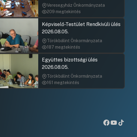
jegyzőkönyv elfogadása nem
Veresegyház Önkormányzata
rögzült)
209 megtekintés
Képviselő-Testület Rendkívüli ülés
2026.08.05.
Törökbálint Önkormányzata
187 megtekintés
Együttes bizottsági ülés
2026.08.05.
Törökbálint Önkormányzata
161 megtekintés