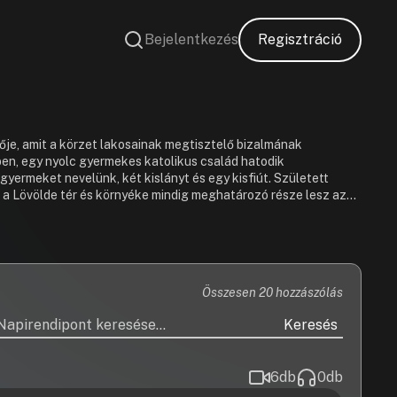
Bejelentkezés
Regisztráció
ője, amit a körzet lakosainak megtisztelő bizalmának
ben, egy nyolc gyermekes katolikus család hatodik
t nevelünk, két kislányt és egy kisfiút. Született
a, a Lövölde tér és környéke mindig meghatározó része lesz az
elsőerdősor utcai lakásunkban. Már fiatal koromban
k? Így érettségi után szociálpedagógusi diplomát szereztem.
özött Iványi Gáboréknál is. Ezáltal alkalmam volt közelről
 megvalósítandó tervek között
t fontosnak tartom a rendszeres testmozgást, a fiatalok testi,
Összesen 20 hozzászólás
retlen! Célom, hogy olyan közösséget
osok nyugodtan, boldogan és békében élhessenek a kerületben,
Keresés
agy megtiszteltetés számomra, hogy polgármester úr csapatának
6
db
0
db