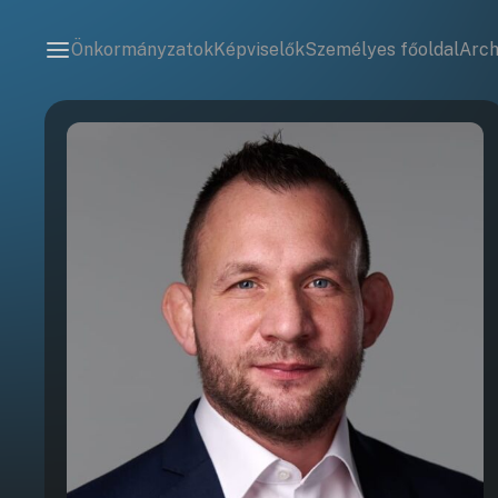
Önkormányzatok
Képviselők
Személyes főoldal
Arc