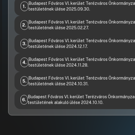
Budapest Főváros VI. kerület Terézváros Önkormányza
1.
testületének ülése 2025.09.30.
Videófelvétel
Napirendi előtt
Budapest Főváros VI. kerület Terézváros Önkormányza
2.
testületének ülése 2025.02.27.
08:04:41
Videófelvétel
29. Döntés az önkormányzati tulajdonú gazdasági
Budapest Főváros VI. kerület Terézváros Önkormányza
3.
társaságok vezető tisztségviselőinek 2025. évi
testületének ülése 2024.12.17.
teljesítménykövetelményeiről, az E10 szolgáltatási
Videófelvétel
tervének jóváhagyásáról
8. Javaslat a Budapest Főváros VI. kerület Terézvárosi
Budapest Főváros VI. kerület Terézváros Önkormányza
4.
Polgármesteri Hivatalban dolgozó köztisztviselők
testületének ülése 2024.11.28.
19:32:24
19:33:58
19:34:35
juttatásairól szóló rendelet módosítására
Videófelvétel
Napirendi előtt
Budapest Főváros VI. kerület Terézváros Önkormányza
19:47:16
19:50:50
5.
testületének ülése 2024.10.31.
Képviselői kérdések, közlemények
09:04:13
Videófelvétel
9.Javaslat a Budapest, VI. kerület, 29231/0/A/19
Napirendi előtt
20:56:44
Budapest Főváros VI. kerület Terézváros Önkormányza
6.
helyrajzi számú, természetben Dalszínház u. 8.
testületének alakuló ülése 2024.10.10.
földszint 3. szám alatti önkormányzati tulajdonú
06:23:01
Videófelvétel
ingatlan bérbeadási pályázatának a kiírására
Képviselői kérdések, közlemények
Napirendi előtt
10:09:57
10:10:09
10:12:10
09:14:00
09:17:10
09:17:42
09:24:40
09:36:11
5.Rendeletalkotási javaslat a helyi önkormányzati