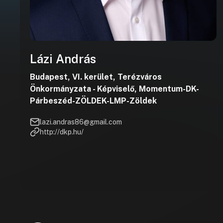
Lázi András
Budapest, VI. kerület, Terézváros
Önkormányzata - Képviselő, Momentum-DK-
Párbeszéd-ZÖLDEK-LMP-Zöldek
lazi.andras86@gmail.com
http://dkp.hu/