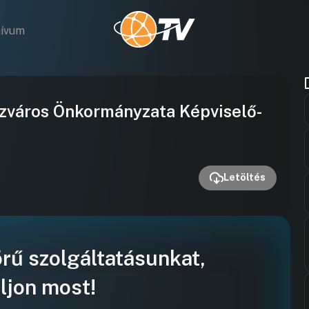
hívum
Videó
ézváros Önkormányzata Képviselő-
lejátszása
Letöltés
örű szolgáltatásunkat,
ljon most!