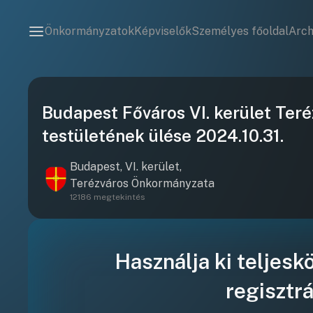
Önkormányzatok
Képviselők
Személyes főoldal
Arc
Budapest Főváros VI. kerület Ter
testületének ülése 2024.10.31.
Budapest, VI. kerület,
Terézváros Önkormányzata
12186 megtekintés
Használja ki teljesk
regisztrá