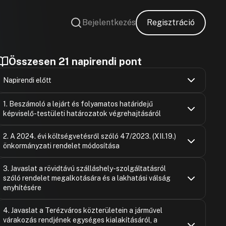
Bejelentkezés
Regisztráció
Összesen 21 napirendi pont
Napirendi előtt
Németh Hel
Hozzászólások
Ugrás a napirendi pontra
1. Beszámoló a lejárt és folyamatos határidejű
Hozzászólásra
képviselő-testületi határozatok végrehajtásáról
Lázi András
Hozzászólásra
Győrffy Mát
Hozzászólások
Lindmayer V
Ugrás a napirendi pontra
2. A 2024. évi költségvetésről szóló 47/2023. (XII.19.)
Hozzászólásra
Hozzászólásra
önkormányzati rendelet módosítása
Lindmayer V
Oláh János
Hozzászólásra
Hozzászólásra
Miyazaki Ju
Hozzászólások
Lindmayer V
Ugrás a napirendi pontra
Lindmayer V
3. Javaslat a rövidtávú szálláshely-szolgáltatásról
Hozzászólásra
Hozzászólásra
Hozzászólásra
szóló rendelet megalkotására és a lakhatási válság
Lindmayer V
Lindmayer V
Hozzászólásra
enyhítésére
Hozzászólásra
dr. Mogyoró
Lindmayer V
Bálint Györ
Hozzászólások
Hozzászólásra
Ugrás a napirendi pontra
Hozzászólásra
4. Javaslat a Terézváros közterületein a járművel
Hozzászólásra
Bálint Györ
várakozás rendjének egységes kialakításáról, a
Heltai Lászl
Hozzászólásra