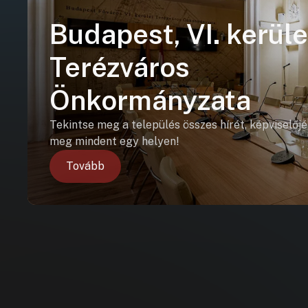
Budapest, VI. kerüle
Terézváros
Önkormányzata
Tekintse meg a település összes hírét, képviselőjé
meg mindent egy helyen!
Tovább