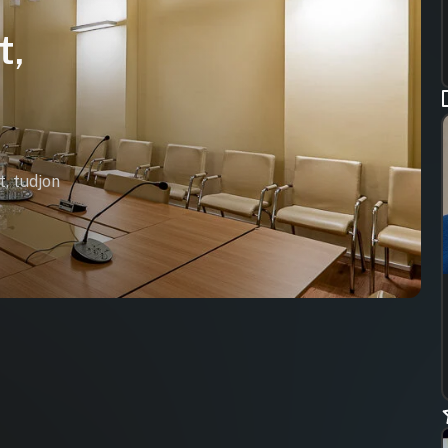
t,
t, tudjon