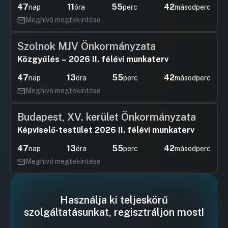
47
11
55
41
nap
óra
perc
másodperc
Meghívó megtekintése
Szolnok MJV Önkormányzata
Közgyűlés – 2026 II. félévi munkaterv
47
13
55
41
nap
óra
perc
másodperc
Meghívó megtekintése
Budapest, XV. kerület Önkormányzata
Képviselő-testület 2026 II. félévi munkaterv
47
13
55
41
nap
óra
perc
másodperc
Meghívó megtekintése
Használja ki teljeskörű
szolgáltatásunkat, regisztráljon most!