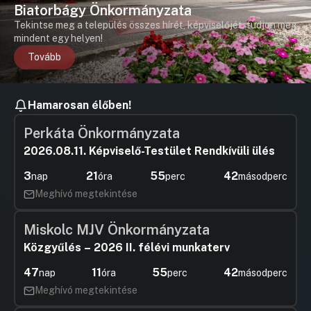
Biatorbágy Önkormányzata
Tekintse meg a település összes hírét, képviselőjét, tudjon meg
mindent egy helyen!
Tovább
Hamarosan élőben!
Perkáta Önkormányzata
2026.08.11. Képviselő-Testület Rendkívüli ülés
3
21
55
41
nap
óra
perc
másodperc
Meghívó megtekintése
Miskolc MJV Önkormányzata
Közgyűlés – 2026 II. félévi munkaterv
47
11
55
41
nap
óra
perc
másodperc
Meghívó megtekintése