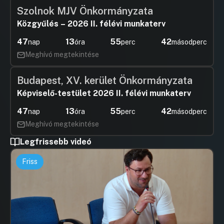
Szolnok MJV Önkormányzata
Közgyűlés – 2026 II. félévi munkaterv
47
13
55
41
nap
óra
perc
másodperc
Meghívó megtekintése
Budapest, XV. kerület Önkormányzata
Képviselő-testület 2026 II. félévi munkaterv
47
13
55
41
nap
óra
perc
másodperc
Meghívó megtekintése
Legfrissebb videó
Friss