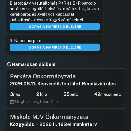
Biatorbágy, vasútállomás P+R és B+R parkoló
autóbusz megálló, belső és úthálózatok, közúti,
kerékpáros és gyalogos kapcsolat
kialakításával összefüggő kérdésekről
UGRÁS A NAPIREND ELEJÉRE
3. Napirendi pont
UGRÁS A NAPIREND ELEJÉRE
Hamarosan élőben!
Perkáta Önkormányzata
2026.08.11. Képviselő-Testület Rendkívüli ülés
3
21
55
41
nap
óra
perc
másodperc
Meghívó megtekintése
Miskolc MJV Önkormányzata
Közgyűlés – 2026 II. félévi munkaterv