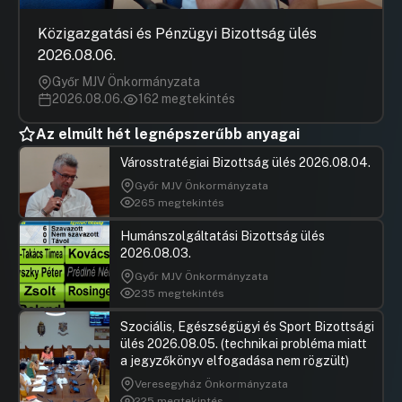
Közigazgatási és Pénzügyi Bizottság ülés
2026.08.06.
Győr MJV Önkormányzata
2026.08.06.
162 megtekintés
Az elmúlt hét legnépszerűbb anyagai
Városstratégiai Bizottság ülés 2026.08.04.
Győr MJV Önkormányzata
265 megtekintés
Humánszolgáltatási Bizottság ülés
2026.08.03.
Győr MJV Önkormányzata
235 megtekintés
Szociális, Egészségügyi és Sport Bizottsági
ülés 2026.08.05. (technikai probléma miatt
a jegyzőkönyv elfogadása nem rögzült)
Veresegyház Önkormányzata
225 megtekintés