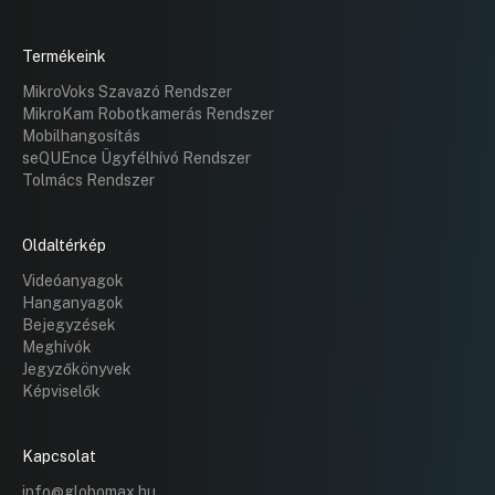
Termékeink
MikroVoks Szavazó Rendszer
MikroKam Robotkamerás Rendszer
Mobilhangosítás
seQUEnce Ügyfélhívó Rendszer
Tolmács Rendszer
Oldaltérkép
Videóanyagok
Hanganyagok
Bejegyzések
Meghívók
Jegyzőkönyvek
Képviselők
Kapcsolat
info@globomax.hu