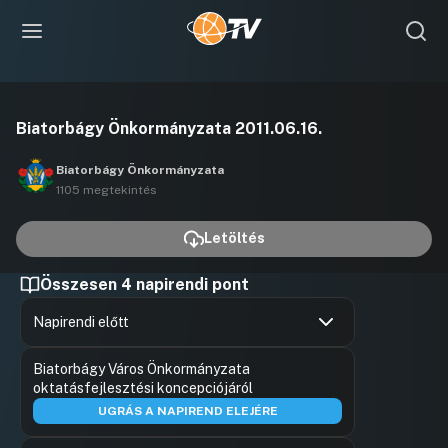
Videó
Biatorbágy Önkormányzata 2011.06.16.
lejátszása
Biatorbágy Önkormányzata
1105 megtekintés
Letöltés
Összesen 4 napirendi pont
Napirendi előtt
Hozzászólások
Felszólal
Ugrás a napirendi pontra
Biatorbágy Város Önkormányzata
Hozzászól
oktatásfejlesztési koncepciójáról
UGRÁS A NAPIREND ELEJÉRE