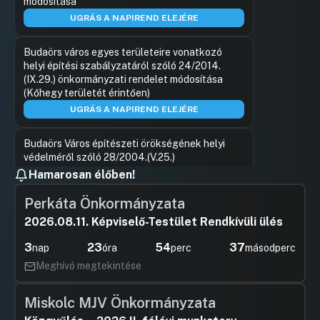
módosítása
UGRÁS A NAPIREND ELEJÉRE
Budaörs város egyes területeire vonatkozó
helyi építési szabályzatáról szóló 24/2014.
(IX.29.) önkormányzati rendelet módosítása
(Kőhegy területét érintően)
UGRÁS A NAPIREND ELEJÉRE
Budaörs Város építészeti örökségének helyi
védelméről szóló 28/2004.(V.25.)
önkormányzati rendelet módosítása
Hamarosan élőben!
UGRÁS A NAPIREND ELEJÉRE
Perkáta Önkormányzata
2026.08.11. Képviselő-Testület Rendkívüli ülés
Felnőtt és gyermek személyes gondoskodást
nyújtó ellátásról szóló többször módosított
3
23
54
37
nap
óra
perc
másodperc
24/2004.(IV.20.) rendelet módosítása
Meghívó megtekintése
UGRÁS A NAPIREND ELEJÉRE
A digitális esélyegyenlőséget biztosító
Miskolc MJV Önkormányzata
támogatásról szóló 40/2005.(V.25.)