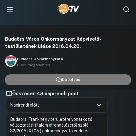
Videó
Budaörs Város Önkormányzat Képviselő-
lejátszása
testületének ülése 2016.04.20.
Budaörs Önkormányzata
8885 megtekintés
Letöltés
Összesen 48 napirendi pont
Napirendi előtt
Hozzászólások
Dr. Bocsi 
Ugrás a napirendi pontra
Budaörs, Frankhegy területére vonatkozó
Hozzászól
változtatási tilalom elrendeléséről szóló
32/2015.(XI.05.) önkormányzati rendelet