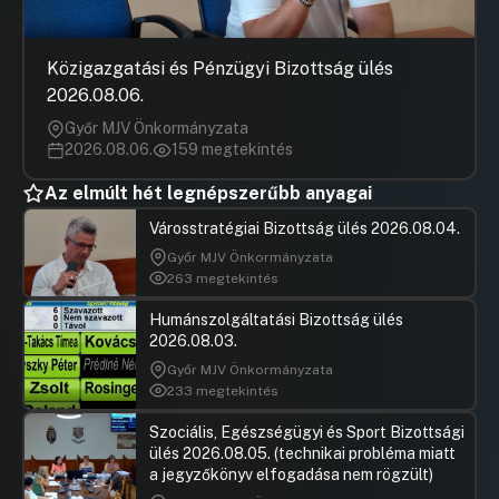
A BSC 1924 Kft. tőkeemelése, valamint a
sportpálya fejlesztéséhez szükséges önerő és
használati jog biztosítása
Közigazgatási és Pénzügyi Bizottság ülés
UGRÁS A NAPIREND ELEJÉRE
2026.08.06.
Győr MJV Önkormányzata
TAO önrész biztosítása a Budaörsi Kézilabda
2026.08.06.
159 megtekintés
Sport Kft. számára
UGRÁS A NAPIREND ELEJÉRE
Az elmúlt hét legnépszerűbb anyagai
Városstratégiai Bizottság ülés 2026.08.04.
Döntés a Budaörs, Templom tér 15. sz. alatti
Győr MJV Önkormányzata
ingatlan pince helyiségének a Budaörsi Tanoda
263 megtekintés
részére történő használatba adására
vonatkozó kérelemről
Humánszolgáltatási Bizottság ülés
UGRÁS A NAPIREND ELEJÉRE
2026.08.03.
Győr MJV Önkormányzata
Döntés a Budaörs, Szabadság út 30. sz. alatti,
233 megtekintés
2052 hrsz-ú ingatlanra vonatkozó eladási
ajánlatról
Szociális, Egészségügyi és Sport Bizottsági
UGRÁS A NAPIREND ELEJÉRE
ülés 2026.08.05. (technikai probléma miatt
a jegyzőkönyv elfogadása nem rögzült)