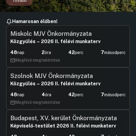
Tovább
Hamarosan élőben!
Miskolc MJV Önkormányzata
Közgyűlés – 2026 II. félévi munkaterv
48
2
42
6
nap
óra
perc
másodperc
Meghívó megtekintése
Szolnok MJV Önkormányzata
Közgyűlés – 2026 II. félévi munkaterv
48
4
42
6
nap
óra
perc
másodperc
Meghívó megtekintése
Budapest, XV. kerület Önkormányzata
Képviselő-testület 2026 II. félévi munkaterv