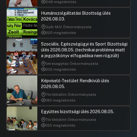
248 megtekintés
Humánszolgáltatási Bizottság ülés
2026.08.03.
Győr MJV Önkormányzata
225 megtekintés
Szociális, Egészségügyi és Sport Bizottsági
ülés 2026.08.05. (technikai probléma miatt
a jegyzőkönyv elfogadása nem rögzült)
Veresegyház Önkormányzata
202 megtekintés
Képviselő-Testület Rendkívüli ülés
2026.08.05.
Törökbálint Önkormányzata
180 megtekintés
Együttes bizottsági ülés 2026.08.05.
Törökbálint Önkormányzata
155 megtekintés