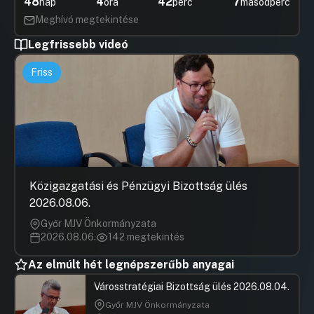
48
4
42
6
nap
óra
perc
másodperc
Meghívó megtekintése
Legfrissebb videó
Friss
Közigazgatási és Pénzügyi Bizottság ülés
2026.08.06.
Győr MJV Önkormányzata
2026.08.06.
142 megtekintés
Az elmúlt hét legnépszerűbb anyagai
Városstratégiai Bizottság ülés 2026.08.04.
Győr MJV Önkormányzata