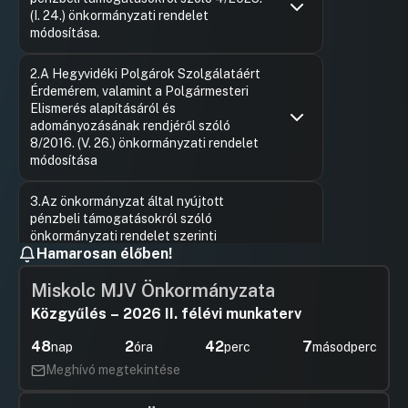
(I. 24.) önkormányzati rendelet
módosítása.
Hozzászólások
Élő Norbe
Ugrás a napirendi pontra
2.A Hegyvidéki Polgárok Szolgálatáért
Hozzászól
Érdemérem, valamint a Polgármesteri
Elismerés alapításáról és
adományozásának rendjéről szóló
8/2016. (V. 26.) önkormányzati rendelet
módosítása
Hozzászólások
Élő Norbe
Ugrás a napirendi pontra
3.Az önkormányzat által nyújtott
Hozzászól
pénzbeli támogatásokról szóló
önkormányzati rendelet szerinti
Hamarosan élőben!
működési, szakmai fejlődést és
hálózatépítést támogató pályázati kiírás
Miskolc MJV Önkormányzata
elfogadása és pénzügyi feltételeinek
biztosítása
Közgyűlés – 2026 II. félévi munkaterv
Hozzászólások
Kocsis Bo
Ugrás a napirendi pontra
48
2
42
6
4.Javaslat új várakozási övezetek
nap
óra
perc
másodperc
Hozzászól
kijelölésére a XII. kerületben
Meghívó megtekintése
Hozzászólások
Fekete Or
Ugrás a napirendi pontra
5.A Hegyvidéki Sportcsarnok és
Hozzászól