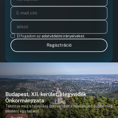
Elfogadom az
adatvédelmi irányelveket.
Regisztráció
Budapest, XII. kerület, Hegyvidék
Önkormányzata
Tekintse meg a település összes hírét, képviselőjét, tudjon meg
mindent egy helyen!