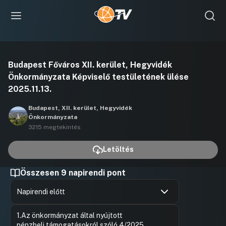
Videó
Budapest Főváros XII. kerület, Hegyvidék
lejátszása
Önkormányzata Képviselő testületének ülése
2025.11.13.
Budapest, XII. kerület, Hegyvidék
Önkormányzata
3215 megtekintés
Letöltés
Összesen 9 napirendi pont
Napirendi előtt
Hozzászólások
Felszólal
Ugrás a napirendi pontra
1.Az önkormányzat által nyújtott
Hozzászól
pénzbeli támogatásokról szóló 4/2025.