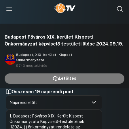
Videó
Budapest Főváros XIX. kerület Kispesti
lejátszása
Önkormányzat képviselő testületi ülése 2024.09.19.
Budapest, XIX. kerület, Kispest
Önkormányzata
5743 megtekintés
Letöltés
Összesen 19 napirendi pont
Napirendi előtt
Hozzászólások
Ugrás a napirendi pontra
1. Budapest Főváros XIX. Került Kispest
Önkormányzata Képviselő-testületének
.12024. ( ) önkormányzati rendelete az