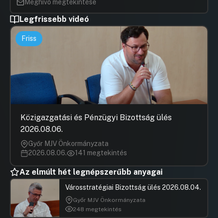
Meghívó megtekintése
Hozzászólások
dr. Béja Ju
Ugrás a napirendi pontra
Legfrissebb videó
19. Javaslat a Polgármester
Hozzászól
jutalmazására
Friss
Hozzászólások
Fekete M
Ugrás a napirendi pontra
Hozzászól
20. Képviselői kérdések
Hozzászólások
Fekete M
Ugrás a napirendi pontra
Hozzászól
Közigazgatási és Pénzügyi Bizottság ülés
2026.08.06.
Győr MJV Önkormányzata
2026.08.06.
141 megtekintés
Az elmúlt hét legnépszerűbb anyagai
Városstratégiai Bizottság ülés 2026.08.04.
Győr MJV Önkormányzata
248 megtekintés