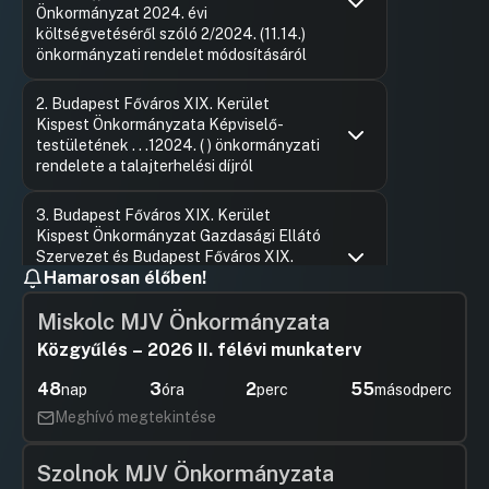
Önkormányzat 2024. évi
költségvetéséről szóló 2/2024. (11.14.)
önkormányzati rendelet módosításáról
Hozzászólások
Fekete M
Ugrás a napirendi pontra
2. Budapest Főváros XIX. Kerület
Hozzászól
Kispest Önkormányzata Képviselő-
testületének . . .12024. ( ) önkormányzati
rendelete a talajterhelési díjról
Hozzászólások
Fekete M
Ugrás a napirendi pontra
3. Budapest Főváros XIX. Kerület
Hozzászól
Kispest Önkormányzat Gazdasági Ellátó
Szervezet és Budapest Főváros XIX.
Hamarosan élőben!
Kerület Kispest Önkormányzata Kispesti
Uszoda alapító okiratának módosítása
Miskolc MJV Önkormányzata
Hozzászólások
Lazányi F
Ugrás a napirendi pontra
4. Budapest Főváros XIX. Kerület
Közgyűlés – 2026 II. félévi munkaterv
Hozzászól
Kispest Önkormányzata Képviselő-
48
3
2
54
testületének . ./2024. ( ) önkormányzati
nap
óra
perc
másodperc
rendelete a tulajdonában álló
Meghívó megtekintése
közterületek használatáról szóló
9/2013. (111.29.) önkormányzati rendelet
Szolnok MJV Önkormányzata
módosításáról