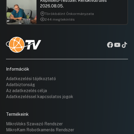
Képviselő-Testület Rendkívüli ülés
2026.08.05.
Törökbálint Önkormányzata
244 megtekintés
Információk
Adatkezelési tájékoztató
Adatbiztonság
Az adatkezelés célja
Adatkezeléssel kapcsolatos jogok
Termékeink
MikroVoks Szavazó Rendszer
MikroKam Robotkamerás Rendszer