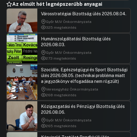
Az elmúlt hét legnépszerűbb anyagai
Városstratégiai Bizottság ülés 2026.08.04.
Győr MJV Önkormányzata
325 megtekintés
Humánszolgáltatási Bizottság ülés
2026.08.03.
Győr MJV Önkormányzata
273 megtekintés
Szociális, Egészségügyi és Sport Bizottsági
ülés 2026.08.05. (technikai probléma miatt
a jegyzőkönyv elfogadása nem rögzült)
Veresegyház Önkormányzata
268 megtekintés
Közigazgatási és Pénzügyi Bizottság ülés
2026.08.06.
Győr MJV Önkormányzata
265 megtekintés