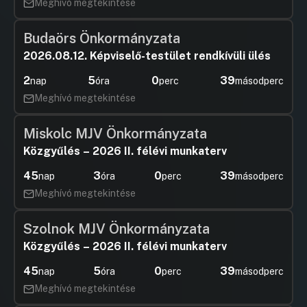
Meghívó megtekintése
Budaörs Önkormányzata
2026.08.12. Képviselő-testület rendkívüli ülés
2
5
0
39
nap
óra
perc
másodperc
Meghívó megtekintése
Miskolc MJV Önkormányzata
Közgyűlés – 2026 II. félévi munkaterv
45
3
0
39
nap
óra
perc
másodperc
Meghívó megtekintése
Szolnok MJV Önkormányzata
Közgyűlés – 2026 II. félévi munkaterv
45
5
0
39
nap
óra
perc
másodperc
Meghívó megtekintése