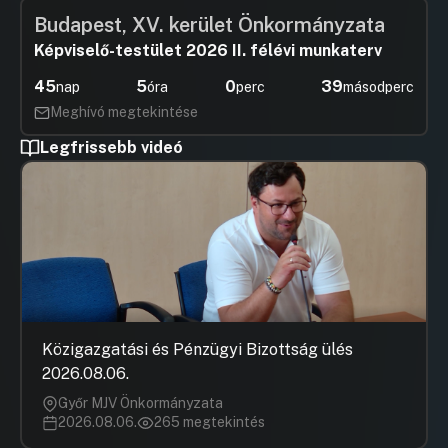
Budapest, XV. kerület Önkormányzata
Képviselő-testület 2026 II. félévi munkaterv
45
5
0
39
nap
óra
perc
másodperc
Meghívó megtekintése
Legfrissebb videó
Közigazgatási és Pénzügyi Bizottság ülés
2026.08.06.
Győr MJV Önkormányzata
2026.08.06.
265 megtekintés