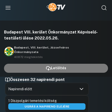
Videó
Budapest VIII. kerület Önkormányzat Képviselő-
lejátszása
testületi ülése 2022.05.26.
Budapest, VIII. kerület, Józsefváros
Önkormányzata
40872 megtekintés
Letöltés
Összesen 32 napirendi pont
Napirendi előtt
Hozzászólások
Sátly Bal
Ugrás a napirendi pontra
1 Díszpolgári temetési költség
Hozzászól
UGRÁS A NAPIREND ELEJÉRE