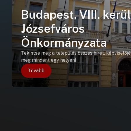
Budapest, VIII. kerül
Józsefváros
Önkormányzata
Tekintse meg a település összes hírét, képviselőjé
meg mindent egy helyen!
Tovább