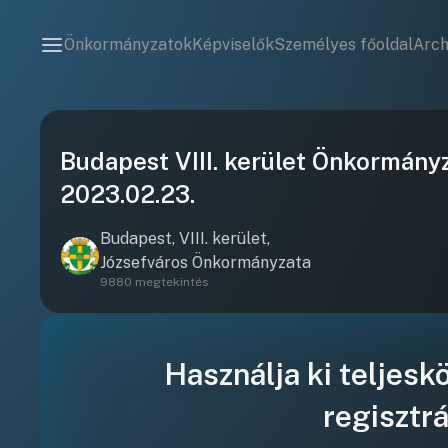
Önkormányzatok
Képviselők
Személyes főoldal
Arc
Budapest VIII. kerület Önkormányz
2023.02.23.
Budapest, VIII. kerület,
Józsefváros Önkormányzata
9880 megtekintés
Használja ki teljesk
regisztrá