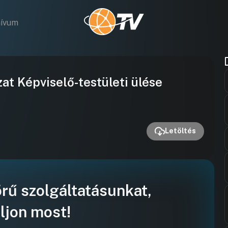
hívum
Videó
at Képviselő-testületi ülése
lejátszása
Letöltés
örű szolgáltatásunkat,
ljon most!