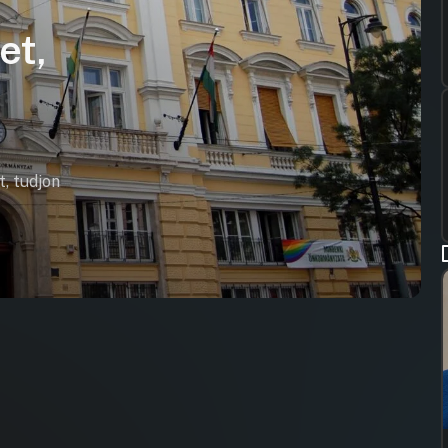
et,
t, tudjon