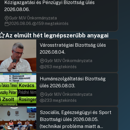
Hozzászólásra
Közigazgatási és Pénzügyi Bizottság ülés
szerződések
Erőss Gábor 
2026.08.06.
Hozzászólásra
UGRÁS A NAPIREND ELEJÉRE
Győr MJV Önkormányzata
2026.08.06.
159 megtekintés
18.Közétkeztetési szerződés módosítás, óvodák
fejlesztése
Az elmúlt hét legnépszerűbb anyagai
Erőss Gábor 
Hozzászólások
Ugrás a napirendi pontra
Városstratégiai Bizottság ülés
19 19.Felnőtt háziorvosi ügyeletei feladatok ellátása
Hozzászólásra
2026.08.04.
Veres Gábor
Hozzászólások
Ugrás a napirendi pontra
Győr MJV Önkormányzata
20CERV-2022.-CHILD citizens projekt
Hozzászólásra
Sátly Baláz
263 megtekintés
UGRÁS A NAPIREND ELEJÉRE
Hozzászólásra
Erőss Gábor 
Humánszolgáltatási Bizottság
Hozzászólásra
21. Napirendi pont
ülés 2026.08.03.
Camara-Bere
Miklós
UGRÁS A NAPIREND ELEJÉRE
Győr MJV Önkormányzata
Hozzászólásra
233 megtekintés
22CERV-2022.-CHILD citizens projekt
Szociális, Egészségügyi és Sport
Erőss Gábor 
Hozzászólások
Ugrás a napirendi pontra
Bizottsági ülés 2026.08.05.
23. Napirendi pont
Hozzászólásra
(technikai probléma miatt a
UGRÁS A NAPIREND ELEJÉRE