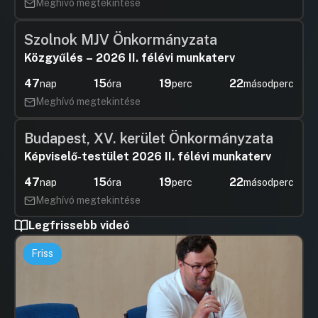
Hozzászólások
Rádai Dáni
Meghívó megtekintése
Ugrás a napirendi pontra
Hozzászól
27. Napirendi pont
Szolnok MJV Önkormányzata
Hozzászólások
Sátly Bal
Ugrás a napirendi pontra
Hozzászól
Közgyűlés – 2026 II. félévi munkaterv
47
15
19
22
nap
óra
perc
másodperc
Meghívó megtekintése
Budapest, XV. kerület Önkormányzata
Képviselő-testület 2026 II. félévi munkaterv
47
15
19
22
nap
óra
perc
másodperc
Meghívó megtekintése
Legfrissebb videó
Friss