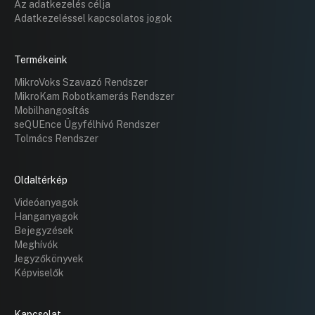
Az adatkezelés célja
Adatkezeléssel kapcsolatos jogok
Termékeink
MikroVoks Szavazó Rendszer
MikroKam Robotkamerás Rendszer
Mobilhangosítás
seQUEnce Ügyfélhívó Rendszer
Tolmács Rendszer
Oldaltérkép
Videóanyagok
Hanganyagok
Bejegyzések
Meghívók
Jegyzőkönyvek
Képviselők
Kapcsolat