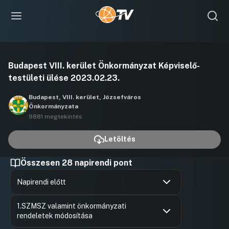
Videó
Budapest VIII. kerület Önkormányzat Képviselő-
lejátszása
testületi ülése 2023.02.23.
Budapest, VIII. kerület, Józsefváros
Önkormányzata
9881 megtekintés
Letöltés
Összesen 28 napirendi pont
Napirendi előtt
Hozzászólások
Sátly Bal
Ugrás a napirendi pontra
1.SZMSZ valamint önkormányzati
Hozzászól
rendeletek módosítása