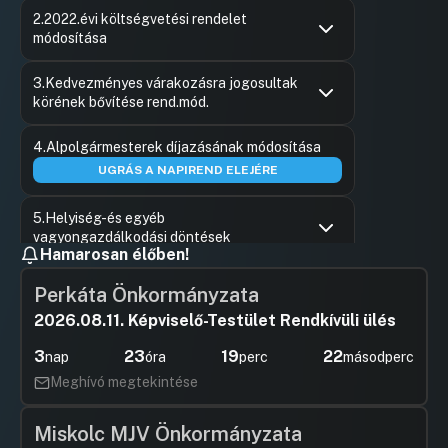
Hozzászólások
Vörös Ta
Ugrás a napirendi pontra
2.2022.évi költségvetési rendelet
Hozzászól
módosítása
Hozzászólások
Vörös Ta
Ugrás a napirendi pontra
3.Kedvezményes várakozásra jogosultak
Hozzászól
körének bővítése rend.mód.
Hozzászólások
Rádai Dáni
Ugrás a napirendi pontra
4.Alpolgármesterek díjazásának módosítása
Hozzászól
UGRÁS A NAPIREND ELEJÉRE
5.Helyiség-és egyéb
vagyongazdálkodási döntések
Hamarosan élőben!
Hozzászólások
Veres Gá
Ugrás a napirendi pontra
8 (7) 2023.évi Lakásgazdálkodási terv
Hozzászól
Perkáta Önkormányzata
elfogadása
2026.08.11. Képviselő-Testület Rendkívüli ülés
Hozzászólások
Sátly Bal
Ugrás a napirendi pontra
9 Fővárosi Szolidarítási Alap 2022 pályázat
Hozzászól
3
23
19
22
nap
óra
perc
másodperc
UGRÁS A NAPIREND ELEJÉRE
Meghívó megtekintése
10 CIVIL ÉS Egyházi szervezetek számára
Miskolc MJV Önkormányzata
pályázat kiírása