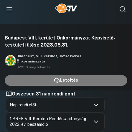
Videó
Budapest VIII. kerület Önkormányzat Képviselő-
lejátszása
testületi ülése 2023.05.31.
Budapest, VIII. kerület, Józsefváros
Önkormányzata
32956 megtekintés
Letöltés
Összesen 31 napirendi pont
Napirendi előtt
Hozzászólások
Szilágyi 
Ugrás a napirendi pontra
1.BRFK VIII. Kerületi Rendőrkapitányság
Hozzászól
2022. évi beszámoló