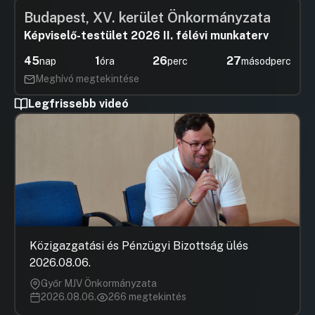
Budapest, XV. kerület Önkormányzata
Képviselő-testület 2026 II. félévi munkaterv
45
1
26
27
nap
óra
perc
másodperc
Meghívó megtekintése
Legfrissebb videó
Közigazgatási és Pénzügyi Bizottság ülés
2026.08.06.
Győr MJV Önkormányzata
2026.08.06.
266 megtekintés