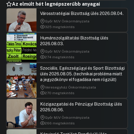
Az elmúlt hét legnépszerűbb anyagai
Városstratégiai Bizottság ülés 2026.08.04.
Győr MJV Önkormányzata
325 megtekintés
Humánszolgáltatási Bizottság ülés
2026.08.03.
Győr MJV Önkormányzata
274 megtekintés
Szociális, Egészségügyi és Sport Bizottsági
ülés 2026.08.05. (technikai probléma miatt
a jegyzőkönyv elfogadása nem rögzült)
Veresegyház Önkormányzata
270 megtekintés
Közigazgatási és Pénzügyi Bizottság ülés
2026.08.06.
Győr MJV Önkormányzata
266 megtekintés