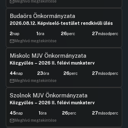
Meghívó megtekintése
Hozzászólások
Vörös Ta
Ugrás a napirendi pontra
29.Kedvezményes várakozásra
Hozzászól
jogosultak önk.rend törvényességi
Budaörs Önkormányzata
felhívás
2026.08.12. Képviselő-testület rendkívüli ülés
Hozzászólások
Vörös Ta
Ugrás a napirendi pontra
Hozzászól
30.PM beszámoló
2
1
26
27
nap
óra
perc
másodperc
Meghívó megtekintése
Hozzászólások
Vörös Ta
Ugrás a napirendi pontra
Hozzászól
Miskolc MJV Önkormányzata
Közgyűlés – 2026 II. félévi munkaterv
44
23
26
27
nap
óra
perc
másodperc
Meghívó megtekintése
Szolnok MJV Önkormányzata
Közgyűlés – 2026 II. félévi munkaterv
45
1
26
27
nap
óra
perc
másodperc
Meghívó megtekintése