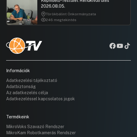
Képviselő-Testület Rendkívüli ülés
2026.08.05.
Törökbálint Önkormányzata
246 megtekintés
Információk
Adatkezelési tájékoztató
Adatbiztonság
Az adatkezelés célja
Adatkezeléssel kapcsolatos jogok
Termékeink
MikroVoks Szavazó Rendszer
MikroKam Robotkamerás Rendszer