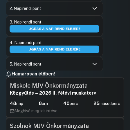
2. Napirendi pont
Hozzászólások
Agócs Zs
Ugrás a napirendi pontra
3. Napirendi pont
Hozzászól
UGRÁS A NAPIREND ELEJÉRE
4. Napirendi pont
UGRÁS A NAPIREND ELEJÉRE
5. Napirendi pont
Hamarosan élőben!
Hozzászólások
Somlyódy
Ugrás a napirendi pontra
Hozzászól
Miskolc MJV Önkormányzata
Közgyűlés – 2026 II. félévi munkaterv
48
8
40
24
nap
óra
perc
másodperc
Meghívó megtekintése
Szolnok MJV Önkormányzata