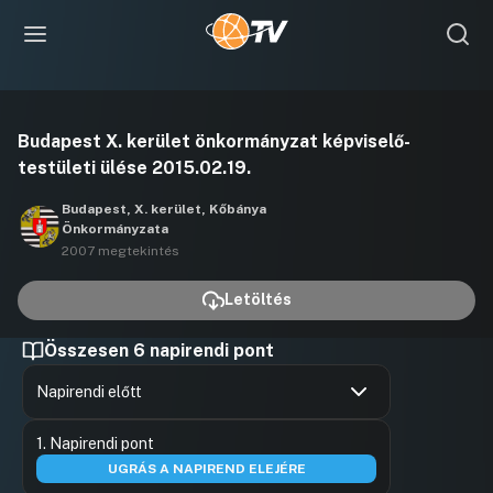
Videó
Budapest X. kerület önkormányzat képviselő-
lejátszása
testületi ülése 2015.02.19.
Budapest, X. kerület, Kőbánya
Önkormányzata
2007 megtekintés
Letöltés
Összesen 6 napirendi pont
Napirendi előtt
Hozzászólások
Dr. Szabó 
Ugrás a napirendi pontra
1. Napirendi pont
Hozzászól
UGRÁS A NAPIREND ELEJÉRE