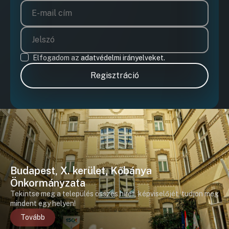
Elfogadom az
adatvédelmi irányelveket.
Regisztráció
Budapest, X. kerület, Kőbánya
Önkormányzata
Tekintse meg a település összes hírét, képviselőjét, tudjon meg
mindent egy helyen!
Tovább