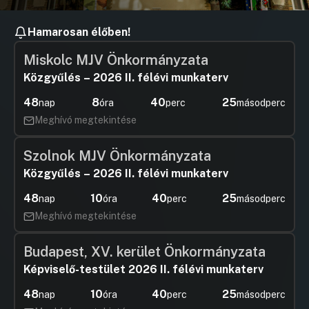
Hamarosan élőben!
Miskolc MJV Önkormányzata
Közgyűlés – 2026 II. félévi munkaterv
48
8
40
24
nap
óra
perc
másodperc
Meghívó megtekintése
Szolnok MJV Önkormányzata
Közgyűlés – 2026 II. félévi munkaterv
48
10
40
24
nap
óra
perc
másodperc
Meghívó megtekintése
Budapest, XV. kerület Önkormányzata
Képviselő-testület 2026 II. félévi munkaterv
48
10
40
24
nap
óra
perc
másodperc