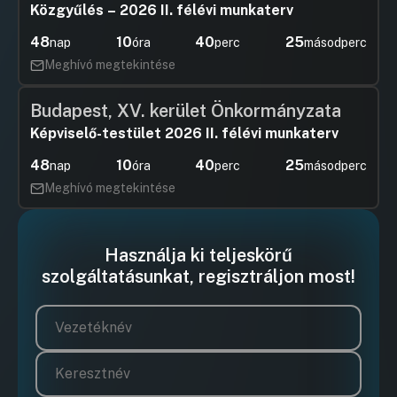
Közgyűlés – 2026 II. félévi munkaterv
48
10
40
24
nap
óra
perc
másodperc
Meghívó megtekintése
Budapest, XV. kerület Önkormányzata
Képviselő-testület 2026 II. félévi munkaterv
48
10
40
24
nap
óra
perc
másodperc
Meghívó megtekintése
Használja ki teljeskörű
szolgáltatásunkat, regisztráljon most!