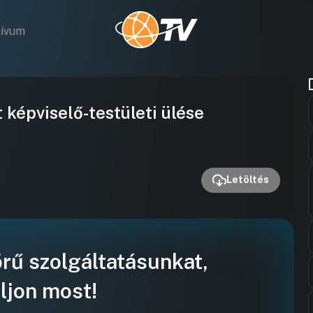
hívum
Videó
képviselő-testületi ülése
lejátszása
Letöltés
örű szolgáltatásunkat,
ljon most!