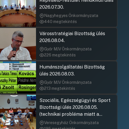
Képviselő-Testület Rendkívüli ülés
2026.07.30.
19. Napirendi pont
Nagyhegyes Önkormányzata
UGRÁS A NAPIREND ELEJÉRE
440 megtekintés
Városstratégiai Bizottság ülés
20. Napirendi pont
2026.08.04.
UGRÁS A NAPIREND ELEJÉRE
Győr MJV Önkormányzata
226 megtekintés
21. Napirendi pont
Humánszolgáltatási Bizottság
Weeber Tibo
Hozzászólások
Ugrás a napirendi pontra
22. Napirendi pont
ülés 2026.08.03.
Hozzászólásra
UGRÁS A NAPIREND ELEJÉRE
Győr MJV Önkormányzata
213 megtekintés
23. Napirendi pont
Szociális, Egészségügyi és Sport
Tóth Balázs
Hozzászólások
Ugrás a napirendi pontra
Bizottsági ülés 2026.08.05.
24. Napirendi pont
Hozzászólásra
(technikai probléma miatt a
UGRÁS A NAPIREND ELEJÉRE
jegyzőkönyv elfogadása nem
Veresegyház Önkormányzata
rögzült)
195 megtekintés