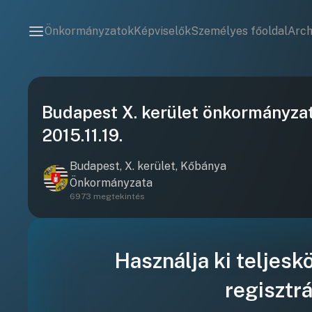
Önkormányzatok
Képviselők
Személyes főoldal
Arc
Budapest X. kerület önkormányzat 
2015.11.19.
Budapest, X. kerület, Kőbánya
Önkormányzata
6973 megtekintés
Használja ki teljesk
regisztrá