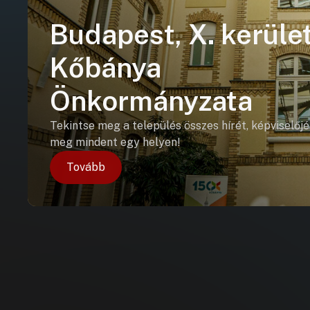
Budapest, X. kerület
Kőbánya
Önkormányzata
Tekintse meg a település összes hírét, képviselőjé
meg mindent egy helyen!
Tovább