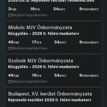
2026.08.12. Képviselő-testület rendkívüli ülés
3
19
54
8
nap
óra
perc
másodperc
Meghívó megtekintése
Miskolc MJV Önkormányzata
Közgyűlés – 2026 II. félévi munkaterv
46
17
54
8
nap
óra
perc
másodperc
Meghívó megtekintése
Szolnok MJV Önkormányzata
Közgyűlés – 2026 II. félévi munkaterv
46
19
54
8
nap
óra
perc
másodperc
Meghívó megtekintése
Budapest, XV. kerület Önkormányzata
Képviselő-testület 2026 II. félévi munkaterv