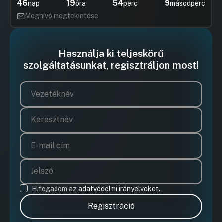
46
19
54
8
nap
óra
perc
másodperc
Meghívó megtekintése
Használja ki teljeskörű
szolgáltatásunkat, regisztráljon most!
Elfogadom az
adatvédelmi irányelveket.
Regisztráció