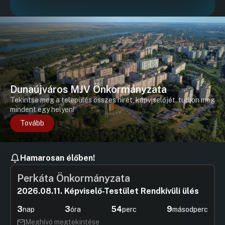
Dunaújváros MJV Önkormányzata
Tekintse meg a település összes hírét, képviselőjét, tudjon meg
mindent egy helyen!
Tovább
Hamarosan élőben!
Perkáta Önkormányzata
2026.08.11. Képviselő-Testület Rendkívüli ülés
3
3
54
8
nap
óra
perc
másodperc
Meghívó megtekintése