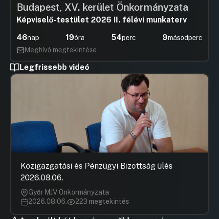
Budapest, XV. kerület Önkormányzata
Képviselő-testület 2026 II. félévi munkaterv
46
19
54
8
nap
óra
perc
másodperc
Meghívó megtekintése
Legfrissebb videó
Közigazgatási és Pénzügyi Bizottság ülés
2026.08.06.
Győr MJV Önkormányzata
2026.08.06.
223 megtekintés