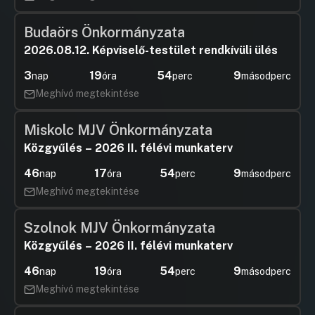
Budaörs Önkormányzata
2026.08.12. Képviselő-testület rendkívüli ülés
3
19
54
8
nap
óra
perc
másodperc
Meghívó megtekintése
Miskolc MJV Önkormányzata
Közgyűlés – 2026 II. félévi munkaterv
46
17
54
8
nap
óra
perc
másodperc
Meghívó megtekintése
Szolnok MJV Önkormányzata
Közgyűlés – 2026 II. félévi munkaterv
46
19
54
8
nap
óra
perc
másodperc
Meghívó megtekintése