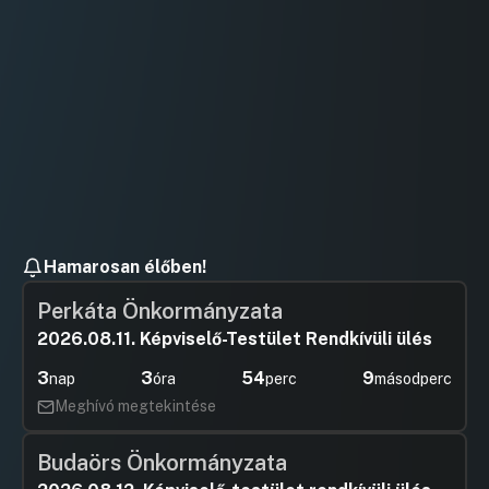
Hozzászól
Hamarosan élőben!
Perkáta Önkormányzata
2026.08.11. Képviselő-Testület Rendkívüli ülés
3
3
54
8
nap
óra
perc
másodperc
Meghívó megtekintése
Budaörs Önkormányzata