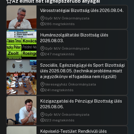
Az elmúlt hét legnépszerűbb anyagai
Városstratégiai Bizottság ülés 2026.08.04.
Győr MJV Önkormányzata
286 megtekintés
Humánszolgáltatási Bizottság ülés
2026.08.03.
Győr MJV Önkormányzata
247 megtekintés
Szociális, Egészségügyi és Sport Bizottsági
ülés 2026.08.05. (technikai probléma miatt
a jegyzőkönyv elfogadása nem rögzült)
Veresegyház Önkormányzata
241 megtekintés
Közigazgatási és Pénzügyi Bizottság ülés
2026.08.06.
Győr MJV Önkormányzata
223 megtekintés
Képviselő-Testület Rendkívüli ülés