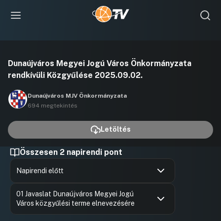
Videó
Dunaújváros Megyei Jogú Város Önkormányzata
lejátszása
rendkívüli Közgyűlése 2025.09.02.
Dunaújváros MJV Önkormányzata
694 megtekintés
Letöltés
Összesen 2 napirendi pont
Napirendi előtt
Hozzászólások
Ugrás a napirendi pontra
01 Javaslat Dunaújváros Megyei Jogú
Város közgyűlési terme elnevezésére
Hozzászólások
Motyovsz
Ugrás a napirendi pontra