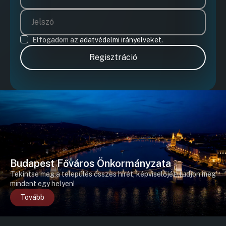
Elfogadom az
adatvédelmi irányelveket.
Regisztráció
Budapest Főváros Önkormányzata
Tekintse meg a település összes hírét, képviselőjét, tudjon meg
mindent egy helyen!
Tovább