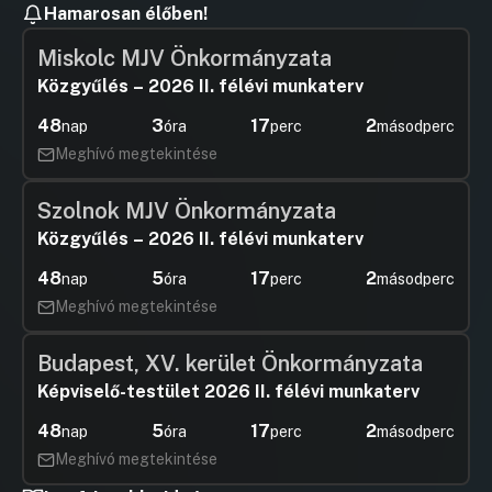
Hamarosan élőben!
Miskolc MJV Önkormányzata
Közgyűlés – 2026 II. félévi munkaterv
48
3
17
1
nap
óra
perc
másodperc
Meghívó megtekintése
Szolnok MJV Önkormányzata
Közgyűlés – 2026 II. félévi munkaterv
48
5
17
1
nap
óra
perc
másodperc
Meghívó megtekintése
Budapest, XV. kerület Önkormányzata
Képviselő-testület 2026 II. félévi munkaterv
48
5
17
1
nap
óra
perc
másodperc
Meghívó megtekintése