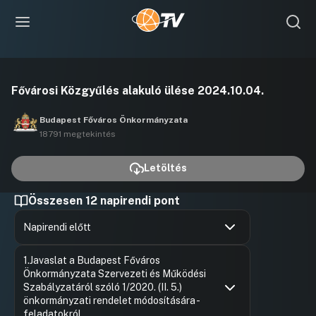
Videó
Fővárosi Közgyűlés alakuló ülése 2024.10.04.
lejátszása
Budapest Főváros Önkormányzata
18791 megtekintés
Letöltés
Összesen 12 napirendi pont
Napirendi előtt
Hozzászólások
Ugrás a napirendi pontra
1.Javaslat a Budapest Főváros
Önkormányzata Szervezeti és Működési
Szabályzatáról szóló 1/2020. (II. 5.)
önkormányzati rendelet módosítására -
feladatokról