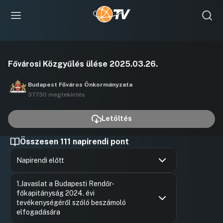
Videó
Fővárosi Közgyűlés ülése 2025.03.26.
lejátszása
Budapest Főváros Önkormányzata
37730 megtekintés
Letöltés
Összesen 111 napirendi pont
Napirendi előtt
Hozzászólások
Kiss Amb
Ugrás a napirendi pontra
1.Javaslat a Budapesti Rendőr-
Hozzászól
főkapitányság 2024. évi
tevékenységéről szóló beszámoló
elfogadására