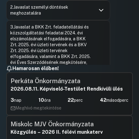
Hozzászólások
Böröcz Lá
Ugrás a napirendi pontra
2.Javaslat személyi döntések
Hozzászól
meghozatalára
Hozzászólások
Szalay-Bo
Ugrás a napirendi pontra
3.Javaslat a BKK Zrt. feladatellátási és
Hozzászól
közszolgáltatási feladatai 2024. évi
elszámolásának elfogadására, a BKK
Zrt. 2025. évi üzleti tervének és a BKV
Zrt. 2025. évi üzleti tervének
elfogadására, valamint a BKK Zrt. 2025.
évi Éves Szerződésének megkötésére,
Hamarosan élőben!
Javaslat a Budapest Közút Zrt.-vel
kötött Feladat-ellátásról és
Perkáta Önkormányzata
közszolgáltatásról szóló
Keretmegállapodás 2025. évi éves
2026.08.11. Képviselő-Testület Rendkívüli ülés
szerződésének és 2025. évi üzleti
tervének elfogadására, az M3
3
10
22
42
nap
óra
perc
másodperc
metróvonal rekonstrukciója
Meghívó megtekintése
megvalósításához szükséges mérnöki
tevékenység forrásának biztosítására
irányuló Megállapodás módosításának
Miskolc MJV Önkormányzata
megkötésére, valamint a feladatellátási
Közgyűlés – 2026 II. félévi munkaterv
és közszolgáltatási feladatok 2024. évi