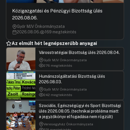
önkormányzati rendelet módosítására
Közigazgatási és Pénzügyi Bizottság ülés
Hozzászólások
Porcher Á
Ugrás a napirendi pontra
2026.08.06.
17.Javaslat a Fővárosi Önkormányzat
Hozzászól
Ösztöndíjprogramjáról szóló 33/2023. (XII. 21.)
Győr MJV Önkormányzata
önkormányzati rendelet módosítására
2026.08.06.
169 megtekintés
UGRÁS A NAPIREND ELEJÉRE
Az elmúlt hét legnépszerűbb anyagai
18.Javaslat a fővárosi közösségi
Városstratégiai Bizottság ülés 2026.08.04.
költségvetés 2020-2024. közötti
Győr MJV Önkormányzata
ciklusairól készített utólagos
276 megtekintés
hatásvizsgálat jóváhagyására
Hozzászólások
Dr. Kollár
Ugrás a napirendi pontra
Humánszolgáltatási Bizottság ülés
19.Javaslat a Fővárosi Önkormányzat
Hozzászól
2026.08.03.
fenntartásában lévő idősek otthonai és a
Győr MJV Önkormányzata
BMSZKI alapító okiratának módosítására,
242 megtekintés
Javaslat a kulturális és köznevelési ágazatba
tartozó egyes költségvetési szervek alapító
Szociális, Egészségügyi és Sport Bizottsági
okiratainak módosítására, Javaslat a Fővárosi
ülés 2026.08.05. (technikai probléma miatt
Önkormányzati Rendészeti Igazgatóság
a jegyzőkönyv elfogadása nem rögzült)
alapító okiratának módosítására
Veresegyház Önkormányzata
UGRÁS A NAPIREND ELEJÉRE
231 megtekintés