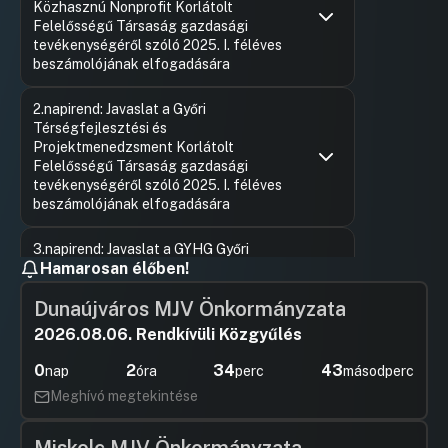
Közhasznú Nonprofit Korlátolt
Felelősségű Társaság gazdasági
tevékenységéről szóló 2025. I. féléves
beszámolójának elfogadására
Hozzászólások
Ugrás a napirendi pontra
2.napirend: Javaslat a Győri
Térségfejlesztési és
Projektmenedzsment Korlátolt
Felelősségű Társaság gazdasági
tevékenységéről szóló 2025. I. féléves
beszámolójának elfogadására
Hozzászólások
Ugrás a napirendi pontra
3.napirend: Javaslat a GYHG Győri
Hamarosan élőben!
Hulladékgazdálkodási Nonprofit
Korlátolt Felelősségű Társaság
Dunaújváros MJV Önkormányzata
gazdasági tevékenységéről szóló 2025.
I. féléves beszámolójának elfogadására
2026.08.06. Rendkívüli Közgyűlés
Hozzászólások
Ugrás a napirendi pontra
0
2
34
42
4.napirend: Javaslat a GYŐR-SZOL Győri
nap
óra
perc
másodperc
Közszolgáltató és Vagyongazdálkodó
Meghívó megtekintése
Zártkörűen Működő Részvénytársaság
gazdasági tevékenységéről szóló 2025.
I. negyedéves beszámolójának