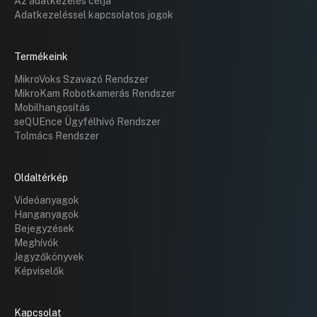
Az adatkezelés célja
Adatkezeléssel kapcsolatos jogok
Termékeink
MikroVoks Szavazó Rendszer
MikroKam Robotkamerás Rendszer
Mobilhangosítás
seQUEnce Ügyfélhívó Rendszer
Tolmács Rendszer
Oldaltérkép
Videóanyagok
Hanganyagok
Bejegyzések
Meghívók
Jegyzőkönyvek
Képviselők
Kapcsolat