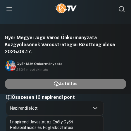
Videó
Győr Megyei Jogú Város Önkormányzata
lejátszása
Közgyűlésének Városstratégiai Bizottság ülése
2025.09.17.
Győr MJV Önkormányzata
2304 megtekintés
Letöltés
Összesen 16 napirendi pont
Napirendi előtt
Hozzászólások
Ugrás a napirendi pontra
1.napirend: Javaslat az Esély Győri
Rehabilitációs és Foglalkoztatási