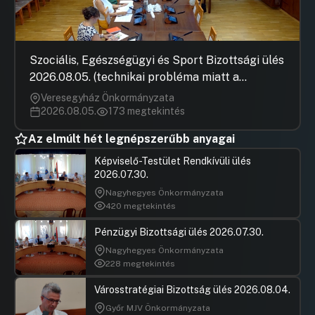
Szociális, Egészségügyi és Sport Bizottsági ülés
2026.08.05. (technikai probléma miatt a
jegyzőkönyv elfogadása nem rögzült)
Veresegyház Önkormányzata
2026.08.05.
173 megtekintés
Az elmúlt hét legnépszerűbb anyagai
Képviselő-Testület Rendkívüli ülés
2026.07.30.
Nagyhegyes Önkormányzata
420 megtekintés
Pénzügyi Bizottsági ülés 2026.07.30.
Nagyhegyes Önkormányzata
228 megtekintés
Városstratégiai Bizottság ülés 2026.08.04.
Győr MJV Önkormányzata