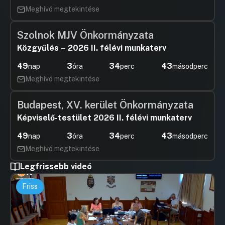
Meghívó megtekintése
Szolnok MJV Önkormányzata
Közgyűlés – 2026 II. félévi munkaterv
49
3
34
42
nap
óra
perc
másodperc
Meghívó megtekintése
Budapest, XV. kerület Önkormányzata
Képviselő-testület 2026 II. félévi munkaterv
49
3
34
42
nap
óra
perc
másodperc
Meghívó megtekintése
Legfrissebb videó
Friss