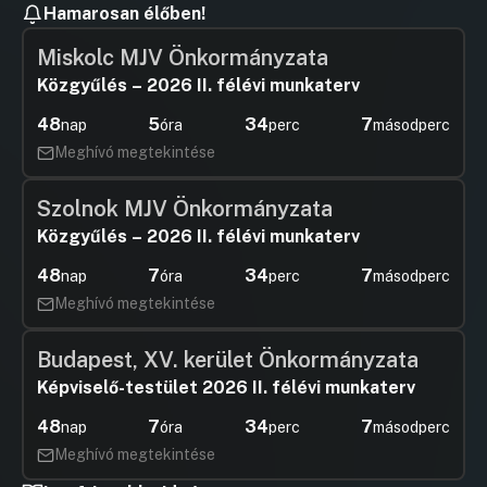
Hamarosan élőben!
Hozzászólások
Ugrás a napirendi pontra
15. Egyebek
Miskolc MJV Önkormányzata
UGRÁS A NAPIREND ELEJÉRE
Közgyűlés – 2026 II. félévi munkaterv
48
5
34
7
nap
óra
perc
másodperc
Meghívó megtekintése
Szolnok MJV Önkormányzata
Közgyűlés – 2026 II. félévi munkaterv
48
7
34
7
nap
óra
perc
másodperc
Meghívó megtekintése
Budapest, XV. kerület Önkormányzata
Képviselő-testület 2026 II. félévi munkaterv
48
7
34
7
nap
óra
perc
másodperc
Meghívó megtekintése