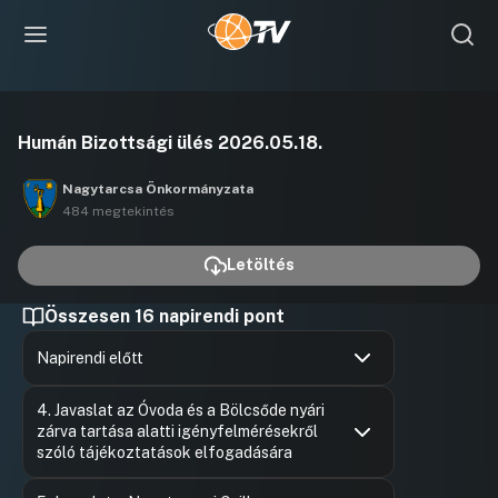
Videó
Humán Bizottsági ülés 2026.05.18.
lejátszása
Nagytarcsa Önkormányzata
484 megtekintés
Letöltés
Összesen 16 napirendi pont
Napirendi előtt
Hozzászólások
Tóth Péte
Ugrás a napirendi pontra
4. Javaslat az Óvoda és a Bölcsőde nyári
Hozzászól
zárva tartása alatti igényfelmérésekről
szóló tájékoztatások elfogadására
Hozzászólások
Felszólal
Ugrás a napirendi pontra