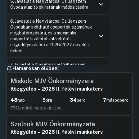
5. Javaslat a Nagytarcsai Csillagszem
Hozzászól
Óvoda alapító okiratának módosítására
Hozzászólások
Ugrás a napirendi pontra
6. Javaslat a Nagytarcsai Csillagszem
Óvodában indítható csoportok számának
meghatározására, és a maximális
csoportlétszámtól való eltérés
engedélyezésére a 2026/2027. nevelési
évben
Hozzászólások
Ugrás a napirendi pontra
7. Javaslat a Nagytarcsai Csillagszem
Hamarosan élőben!
Óvoda 2026/2027. nevelési évre
vonatkozó pedagógus-továbbképzési
Miskolc MJV Önkormányzata
intézményi programjának megismerésére
Közgyűlés – 2026 II. félévi munkaterv
Hozzászólások
Felszólal
Ugrás a napirendi pontra
8. Javaslat a Nagytarcsai Csillagszem
Hozzászól
48
5
34
7
nap
óra
perc
másodperc
Óvoda álláshelyei számának
megemelésére, pedagógiai asszisztensi
Meghívó megtekintése
álláshely létesítésére
Szolnok MJV Önkormányzata
Hozzászólások
Felszólal
Ugrás a napirendi pontra
1. Javaslat a közösségi együttélés helyi
Hozzászól
Közgyűlés – 2026 II. félévi munkaterv
szabályairól, és azok elmulasztása