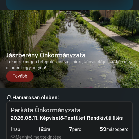
Jászberény Önkormányzata
Tekintse meg a település összes hírét, képviselőjét, tudjon meg
mindent egy helyen!
Tovább
Hamarosan élőben!
Perkáta Önkormányzata
2026.08.11. Képviselő-Testület Rendkívüli ülés
1
12
7
59
nap
óra
perc
másodperc
Meghívó megtekintése