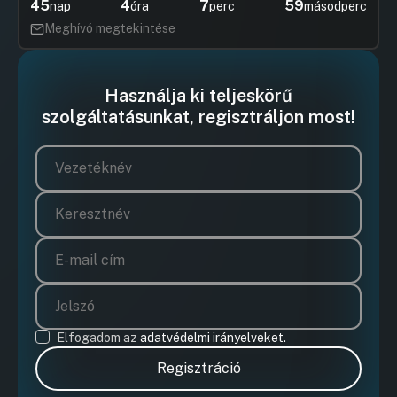
45
4
7
59
nap
óra
perc
másodperc
Meghívó megtekintése
Használja ki teljeskörű
szolgáltatásunkat, regisztráljon most!
Elfogadom az
adatvédelmi irányelveket.
Regisztráció