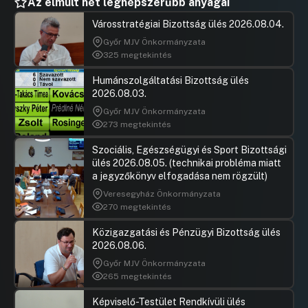
Az elmúlt hét legnépszerűbb anyagai
Városstratégiai Bizottság ülés 2026.08.04.
Győr MJV Önkormányzata
325 megtekintés
Humánszolgáltatási Bizottság ülés
2026.08.03.
Győr MJV Önkormányzata
273 megtekintés
Szociális, Egészségügyi és Sport Bizottsági
ülés 2026.08.05. (technikai probléma miatt
a jegyzőkönyv elfogadása nem rögzült)
Veresegyház Önkormányzata
270 megtekintés
Közigazgatási és Pénzügyi Bizottság ülés
2026.08.06.
Győr MJV Önkormányzata
265 megtekintés
Képviselő-Testület Rendkívüli ülés