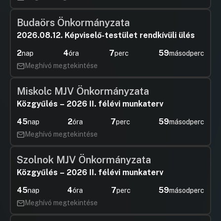
Budaörs Önkormányzata
2026.08.12. Képviselő-testület rendkívüli ülés
2
4
7
59
nap
óra
perc
másodperc
Meghívó megtekintése
Miskolc MJV Önkormányzata
Közgyűlés – 2026 II. félévi munkaterv
45
2
7
59
nap
óra
perc
másodperc
Meghívó megtekintése
Szolnok MJV Önkormányzata
Közgyűlés – 2026 II. félévi munkaterv
45
4
7
59
nap
óra
perc
másodperc
Meghívó megtekintése