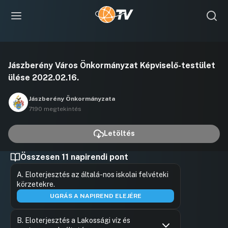
Videó
Jászberény Város Önkormányzat Képviselő-testület
lejátszása
ülése 2022.02.16.
Jászberény Önkormányzata
7190 megtekintés
Letöltés
Összesen 11 napirendi pont
A. Eloterjesztés az általá-nos iskolai felvéteki
körzetekre.
UGRÁS A NAPIREND ELEJÉRE
B. Eloterjesztés a Lakossági víz és