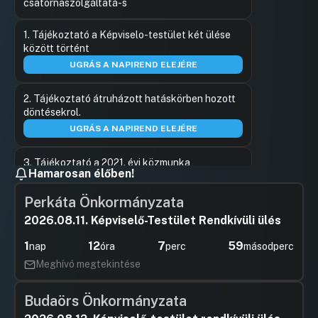
csatornaszolgáltatá-s
Hozzászólások
JOBB_2
Ugrás a napirendi pontra
1. Tájékoztató a Képviselo-testület két ülése
Hozzászól
között történt
UGRÁS A NAPIREND ELEJÉRE
2. Tájékoztató átruházott hatáskörben hozott
döntésekrol.
UGRÁS A NAPIREND ELEJÉRE
3. Tájékoztató a 2021. évi közmunka
Hamarosan élőben!
programokban foglaltak végre
UGRÁS A NAPIREND ELEJÉRE
Perkáta Önkormányzata
2026.08.11. Képviselő-Testület Rendkívüli ülés
4. Beszámoló az Önkormányzati vagyon
kezeloinek, üzemeltetoinek,
1
12
7
59
nap
óra
perc
másodperc
UGRÁS A NAPIREND ELEJÉRE
Meghívó megtekintése
5. Beszámoló a Jászberényi
Budaörs Önkormányzata
Polgármesteri Hivatal 2021. évi tevék