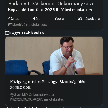
Budapest, XV. kerület Önkormányzata
Képviselő-testület 2026 II. félévi munkaterv
45
4
7
59
nap
óra
perc
másodperc
Meghívó megtekintése
Legfrissebb videó
Közigazgatási és Pénzügyi Bizottság ülés
2026.08.06.
Győr MJV Önkormányzata
2026.08.06.
265 megtekintés