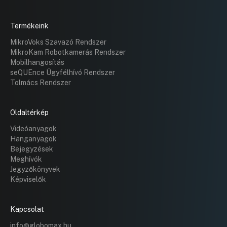
Termékeink
MikroVoks Szavazó Rendszer
MikroKam Robotkamerás Rendszer
Mobilhangosítás
seQUEnce Ügyfélhívó Rendszer
Tolmács Rendszer
Oldaltérkép
Videóanyagok
Hanganyagok
Bejegyzések
Meghívók
Jegyzőkönyvek
Képviselők
Kapcsolat
info@globomax.hu