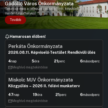
Hozzászólások
Ugrás a napirendi pontra
Gödöllő Város Önkormányzata
19. Napirendi pont
Tekintse meg a település összes hírét, képviselőjét, tudjon meg
Hozzászólások
Dr. Györfi
mindent egy helyen!
Ugrás a napirendi pontra
Hozzászól
Tovább
Hamarosan élőben!
Perkáta Önkormányzata
2026.08.11. Képviselő-Testület Rendkívüli ülés
4
5
21
6
nap
óra
perc
másodperc
Meghívó megtekintése
Miskolc MJV Önkormányzata
Közgyűlés – 2026 II. félévi munkaterv
47
19
21
6
nap
óra
perc
másodperc
Meghívó megtekintése