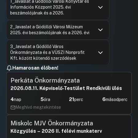
1_Javaslat a Gödöllői Városi Könyvtár és
Információs Központ 2025. évi
beszámolójának és a 2026.
Hozzászólások
Felszólal
Ugrás a napirendi pontra
2_Javaslat a Gödöllői Városi Múzeum
Hozzászól
2025. évi beszámolójának és a 2026. évi
Hozzászólások
Szedmák 
Ugrás a napirendi pontra
3_Javaslat a Gödöllő Város
Hozzászól
Önkormányzata és a VÜSZI Nonprofit
Kft. között kötendő szerződések
Hamarosan élőben!
Hozzászólások
Kristóf E
Ugrás a napirendi pontra
4_Javaslat Gödöllő Város
Hozzászól
Önkormányzata és a Művészetek Háza
Perkáta Önkormányzata
Gödöllő Nonprofit Közhasznú Kft.
2026.08.11. Képviselő-Testület Rendkívüli ülés
Hozzászólások
Szedmák 
Ugrás a napirendi pontra
5_Javaslat a nem közművel
Hozzászól
4
5
21
6
nap
óra
perc
másodperc
összegyűjtött háztartási szennyvíz
Meghívó megtekintése
begyűjtésére és elszállítására
Hozzászólások
Kristóf E
Ugrás a napirendi pontra
Miskolc MJV Önkormányzata
6_Javaslat a szociális rászorultságtól
Hozzászól
függő, valamint a személyes
Közgyűlés – 2026 II. félévi munkaterv
gondoskodást nyújtó