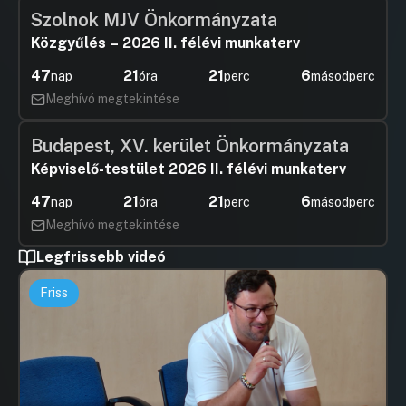
Szolnok MJV Önkormányzata
Közgyűlés – 2026 II. félévi munkaterv
47
21
21
6
nap
óra
perc
másodperc
Meghívó megtekintése
Budapest, XV. kerület Önkormányzata
Képviselő-testület 2026 II. félévi munkaterv
47
21
21
6
nap
óra
perc
másodperc
Meghívó megtekintése
Legfrissebb videó
Friss