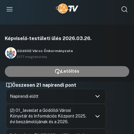
Videó
Képviselő-testületi ülés 2026.03.26.
lejátszása
Gödöllő Város Önkormányzata
2177 megtekintés
Letöltés
Összesen 21 napirendi pont
Napirendi előtt
Hozzászólások
Dr. Gémes
Ugrás a napirendi pontra
(2) 01_Javaslat a Gödöllői Városi
Hozzászól
Könyvtár és Információs Központ 2025.
évi beszámolójának és a 2026.
Hozzászólások
Ugrás a napirendi pontra