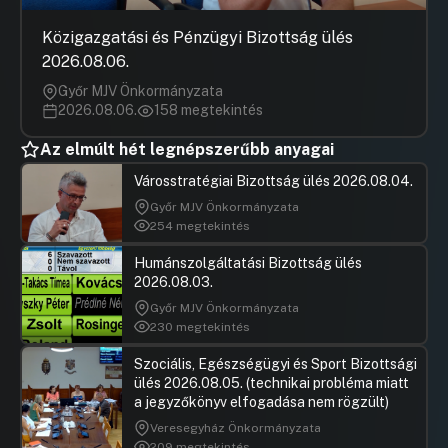
Közigazgatási és Pénzügyi Bizottság ülés
2026.08.06.
Győr MJV Önkormányzata
2026.08.06.
158 megtekintés
Az elmúlt hét legnépszerűbb anyagai
Városstratégiai Bizottság ülés 2026.08.04.
Győr MJV Önkormányzata
254 megtekintés
Humánszolgáltatási Bizottság ülés
2026.08.03.
Győr MJV Önkormányzata
230 megtekintés
Szociális, Egészségügyi és Sport Bizottsági
ülés 2026.08.05. (technikai probléma miatt
a jegyzőkönyv elfogadása nem rögzült)
Veresegyház Önkormányzata
209 megtekintés