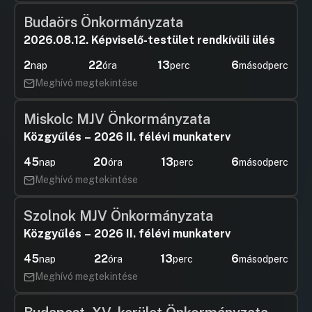
Budaörs Önkormányzata
2026.08.12. Képviselő-testület rendkívüli ülés
2
22
13
6
nap
óra
perc
másodperc
Meghívó megtekintése
Miskolc MJV Önkormányzata
Közgyűlés – 2026 II. félévi munkaterv
45
20
13
6
nap
óra
perc
másodperc
Meghívó megtekintése
Szolnok MJV Önkormányzata
Közgyűlés – 2026 II. félévi munkaterv
45
22
13
6
nap
óra
perc
másodperc
Meghívó megtekintése