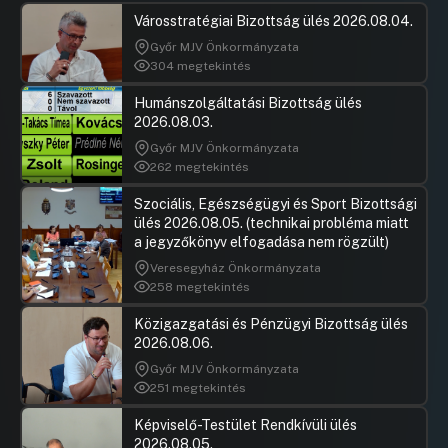
Városstratégiai Bizottság ülés 2026.08.04.
Győr MJV Önkormányzata
304 megtekintés
Humánszolgáltatási Bizottság ülés
2026.08.03.
Győr MJV Önkormányzata
262 megtekintés
Szociális, Egészségügyi és Sport Bizottsági
ülés 2026.08.05. (technikai probléma miatt
a jegyzőkönyv elfogadása nem rögzült)
Veresegyház Önkormányzata
258 megtekintés
Közigazgatási és Pénzügyi Bizottság ülés
2026.08.06.
Győr MJV Önkormányzata
251 megtekintés
Képviselő-Testület Rendkívüli ülés
2026.08.05.