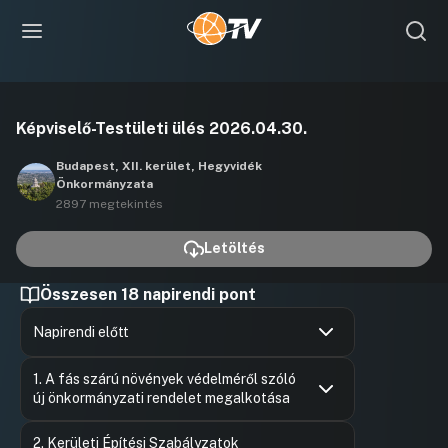
Videó
Képviselő-Testületi ülés 2026.04.30.
lejátszása
Budapest, XII. kerület, Hegyvidék
Önkormányzata
2897 megtekintés
Letöltés
Összesen 18 napirendi pont
Napirendi előtt
Hozzászólások
Fonti Kris
Ugrás a napirendi pontra
1. A fás szárú növények védelméről szóló
Hozzászól
új önkormányzati rendelet megalkotása
Hozzászólások
Élő Norbe
Ugrás a napirendi pontra
2. Kerületi Építési Szabályzatok
Hozzászól