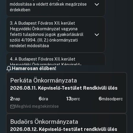
módosítása a védett értékek megőrzése
érdekében
Hozzászólások
Élő Norbe
Ugrás a napirendi pontra
3. A Budapest Főváros XII. kerület
Hozzászól
Hegyvidéki Önkormányzat vagyona
feletti tulajdonosi jogok gyakorlásáról
szóló 4/1994. (III. 2.) önkormányzati
rendelet módosítása
Hozzászólások
Visi Piros
Ugrás a napirendi pontra
4. A Budapest Főváros XII. kerület
Hozzászól
Hegyvidéki Önkormányzat Képviselő-
Hamarosan élőben!
testületének Szervezeti és Működési
Szabályzatáról szóló 39/2018. (IX. 26.)
Perkáta Önkormányzata
önkormányzati rendelet módosítása
2026.08.11. Képviselő-Testület Rendkívüli ülés
Hozzászólások
Dr. Novák 
Ugrás a napirendi pontra
5. A 2026. évi költségvetés Budapest
Hozzászól
2
6
13
6
nap
óra
perc
másodperc
Főváros XII. kerület Hegyvidéki
Önkormányzat Képviselő-testületi
Meghívó megtekintése
hatáskörében történő előirányzat
átcsoportosításai
Budaörs Önkormányzata
Hozzászólások
Vadász G
Ugrás a napirendi pontra
2026.08.12. Képviselő-testület rendkívüli ülés
6. Önkormányzati alapítású
Hozzászól