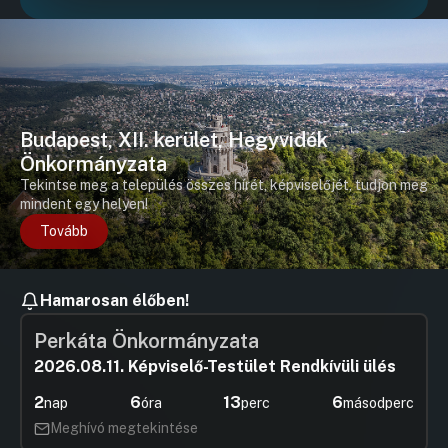
Hozzászól
17. Napirendi pont
Hozzászólások
Visi Piros
Ugrás a napirendi pontra
Hozzászól
Budapest, XII. kerület, Hegyvidék
Önkormányzata
Tekintse meg a település összes hírét, képviselőjét, tudjon meg
mindent egy helyen!
Tovább
Hamarosan élőben!
Perkáta Önkormányzata
2026.08.11. Képviselő-Testület Rendkívüli ülés
2
6
13
6
nap
óra
perc
másodperc
Meghívó megtekintése