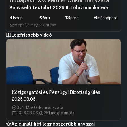
Budapest, XV. kerület Önkormányzata
Képviselő-testület 2026 II. félévi munkaterv
45
22
13
6
nap
óra
perc
másodperc
Meghívó megtekintése
Legfrissebb videó
Közigazgatási és Pénzügyi Bizottság ülés
2026.08.06.
Győr MJV Önkormányzata
2026.08.06.
251 megtekintés
Az elmúlt hét legnépszerűbb anyagai