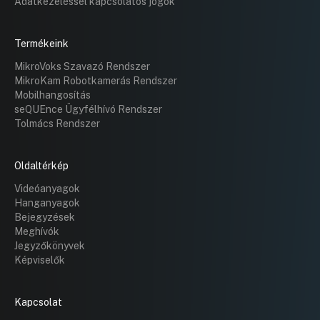
Adatkezeléssel kapcsolatos jogok
Termékeink
MikroVoks Szavazó Rendszer
MikroKam Robotkamerás Rendszer
Mobilhangosítás
seQUEnce Ügyfélhívó Rendszer
Tolmács Rendszer
Oldaltérkép
Videóanyagok
Hanganyagok
Bejegyzések
Meghívók
Jegyzőkönyvek
Képviselők
Kapcsolat