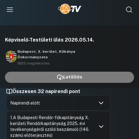
Videó
Képviselő-Testületi ülés 2026.05.14.
lejátszása
Budapest, X. kerület, Kőbánya
Önkormányzata
1825 megtekintés
Letöltés
Összesen 32 napirendi pont
Napirendi előtt
Hozzászólások
Ács Andr
Ugrás a napirendi pontra
1.A Budapesti Rendőr-főkapitányság X.
Hozzászól
kerületi Rendőrkapitányság 2025. évi
tevékenységéről szóló beszámoló (146.
számú előterjesztés)