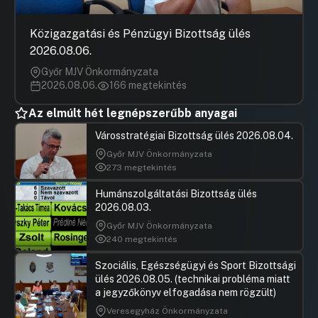
36.Tájékoztató a Budapest Főváros X. kerület
Kőbányai Önkormányzat 2026. I-VI. havi várható
Közigazgatási és Pénzügyi Bizottság ülés
likviditási helyzetéről (174. számú
2026.08.06.
előterjesztés)
UGRÁS A NAPIREND ELEJÉRE
Győr MJV Önkormányzata
2026.08.06.
166 megtekintés
37.Tájékoztató a Budapest Főváros X.
Az elmúlt hét legnépszerűbb anyagai
kerület Kőbányai Önkormányzat
tulajdonában álló lakások
Városstratégiai Bizottság ülés 2026.08.04.
elidegenítésére vonatkozó kérelmekről
(176. számú előterjesztés)
Győr MJV Önkormányzata
273 megtekintés
Hozzászólások
Radványi 
Ugrás a napirendi pontra
38.A Hi Hat Films Kft által az S1 telepen
Hozzászól
Humánszolgáltatási Bizottság ülés
telepített díszlet Önkormányzat részére
2026.08.03.
történő adományozásának elfogadása
Győr MJV Önkormányzata
(158. számú előterjesztés)
240 megtekintés
Hozzászólások
Ugrás a napirendi pontra
39.A Budapest X. kerület, Állomás utca
Szociális, Egészségügyi és Sport Bizottsági
18. földszint 5. szám alatt lévő nem lakás
ülés 2026.08.05. (technikai probléma miatt
céljára szolgáló helyiség elidegenítése
a jegyzőkönyv elfogadása nem rögzült)
(193. számú előterjesztés)
Veresegyház Önkormányzata