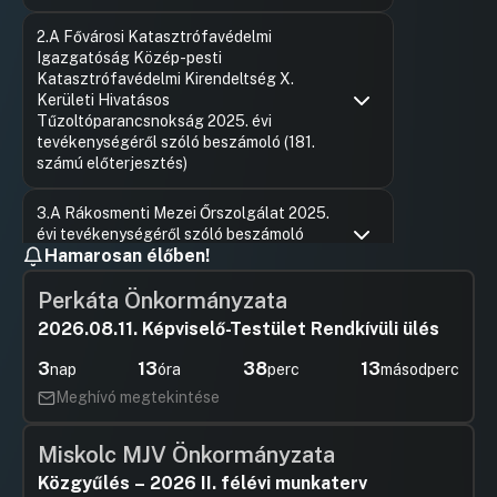
Hozzászólások
Felszólal
Ugrás a napirendi pontra
2.A Fővárosi Katasztrófavédelmi
Hozzászól
Igazgatóság Közép-pesti
Katasztrófavédelmi Kirendeltség X.
Kerületi Hivatásos
Tűzoltóparancsnokság 2025. évi
tevékenységéről szóló beszámoló (181.
számú előterjesztés)
Hozzászólások
Felszólal
Ugrás a napirendi pontra
3.A Rákosmenti Mezei Őrszolgálat 2025.
Hozzászól
évi tevékenységéről szóló beszámoló
Hamarosan élőben!
(134. számú előterjesztés)
Hozzászólások
Felszólal
Ugrás a napirendi pontra
Perkáta Önkormányzata
4.A Budapest Főváros X. kerület
Hozzászól
Kőbányai Önkormányzat 2025. évi
2026.08.11. Képviselő-Testület Rendkívüli ülés
költségvetési beszámolójáról,
3
13
38
12
zárszámadásáról és a
nap
óra
perc
másodperc
pénzmaradványáról szóló önkormányzati
Meghívó megtekintése
rendelet megalkotása (199. számú
előterjesztés)
Miskolc MJV Önkormányzata
Hozzászólások
Ugrás a napirendi pontra
Közgyűlés – 2026 II. félévi munkaterv
5-11