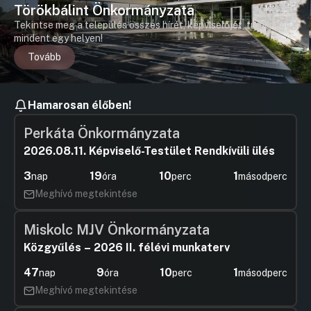
Törökbálint Önkormányzata
Tekintse meg a település összes hírét, képviselőjét, tudjon meg
mindent egy helyen!
Tovább
Hamarosan élőben!
Perkáta Önkormányzata
2026.08.11. Képviselő-Testület Rendkívüli ülés
3
19
10
1
nap
óra
perc
másodperc
Meghívó megtekintése
Miskolc MJV Önkormányzata
Közgyűlés – 2026 II. félévi munkaterv
47
9
10
1
nap
óra
perc
másodperc
Meghívó megtekintése