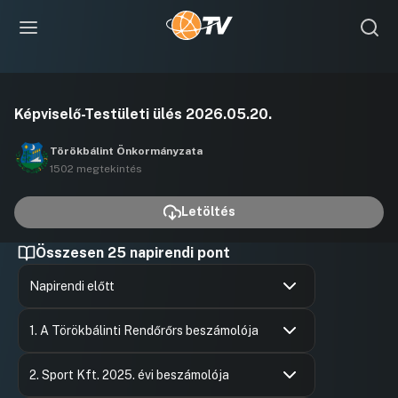
Videó
Képviselő-Testületi ülés 2026.05.20.
lejátszása
Törökbálint Önkormányzata
1502 megtekintés
Letöltés
Összesen 25 napirendi pont
Napirendi előtt
Hozzászólások
Ugrás a napirendi pontra
1. A Törökbálinti Rendőrőrs beszámolója
Hozzászólások
Dr. Somog
Ugrás a napirendi pontra
Hozzászól
2. Sport Kft. 2025. évi beszámolója