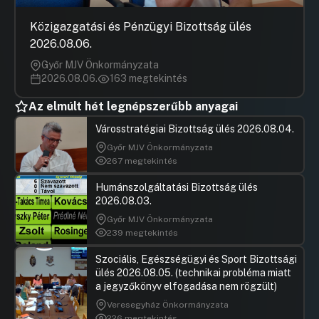
Közigazgatási és Pénzügyi Bizottság ülés
2026.08.06.
Győr MJV Önkormányzata
2026.08.06.
163 megtekintés
Az elmúlt hét legnépszerűbb anyagai
Városstratégiai Bizottság ülés 2026.08.04.
Győr MJV Önkormányzata
267 megtekintés
Humánszolgáltatási Bizottság ülés
2026.08.03.
Győr MJV Önkormányzata
239 megtekintés
Szociális, Egészségügyi és Sport Bizottsági
ülés 2026.08.05. (technikai probléma miatt
a jegyzőkönyv elfogadása nem rögzült)
Veresegyház Önkormányzata
226 megtekintés