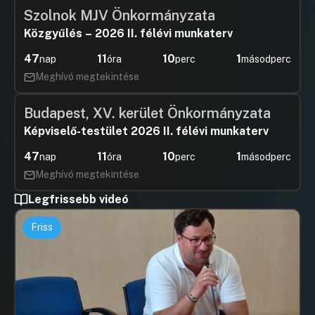
Szolnok MJV Önkormányzata
Közgyűlés – 2026 II. félévi munkaterv
47
11
10
1
nap
óra
perc
másodperc
Meghívó megtekintése
Budapest, XV. kerület Önkormányzata
Képviselő-testület 2026 II. félévi munkaterv
47
11
10
1
nap
óra
perc
másodperc
Meghívó megtekintése
Legfrissebb videó
Friss