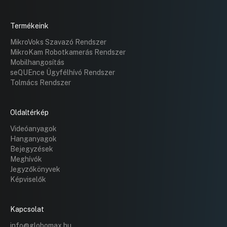
Termékeink
MikroVoks Szavazó Rendszer
MikroKam Robotkamerás Rendszer
Mobilhangosítás
seQUEnce Ügyfélhívó Rendszer
Tolmács Rendszer
Oldaltérkép
Videóanyagok
Hanganyagok
Bejegyzések
Meghívók
Jegyzőkönyvek
Képviselők
Kapcsolat
info@globomax.hu