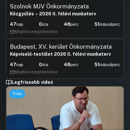
Szolnok MJV Önkormányzata
Közgyűlés – 2026 II. félévi munkaterv
47
0
48
51
nap
óra
perc
másodperc
Meghívó megtekintése
Budapest, XV. kerület Önkormányzata
Képviselő-testület 2026 II. félévi munkaterv
47
0
48
51
nap
óra
perc
másodperc
Meghívó megtekintése
Legfrissebb videó
Friss