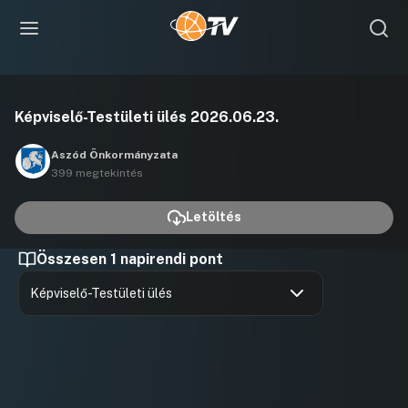
Videó
Képviselő-Testületi ülés 2026.06.23.
lejátszása
Aszód Önkormányzata
399 megtekintés
Letöltés
Összesen 1 napirendi pont
Képviselő-Testületi ülés
Hozzászólások
Felszólal
Ugrás a napirendi pontra
Hozzászól