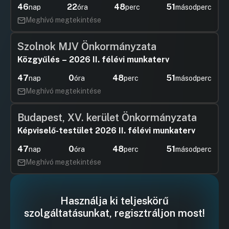
46
22
48
51
nap
óra
perc
másodperc
Meghívó megtekintése
Szolnok MJV Önkormányzata
Közgyűlés – 2026 II. félévi munkaterv
47
0
48
51
nap
óra
perc
másodperc
Meghívó megtekintése
Budapest, XV. kerület Önkormányzata
Képviselő-testület 2026 II. félévi munkaterv
47
0
48
51
nap
óra
perc
másodperc
Meghívó megtekintése
Használja ki teljeskörű
szolgáltatásunkat, regisztráljon most!