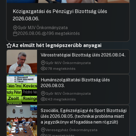
Közigazgatási és Pénzügyi Bizottság ülés
2026.08.06.
Győr MJV Önkormányzata
2026.08.06.
196 megtekintés
Az elmúlt hét legnépszerűbb anyagai
Városstratégiai Bizottság ülés 2026.08.04.
Győr MJV Önkormányzata
278 megtekintés
Humánszolgáltatási Bizottság ülés
2026.08.03.
Győr MJV Önkormányzata
243 megtekintés
Szociális, Egészségügyi és Sport Bizottsági
ülés 2026.08.05. (technikai probléma miatt
a jegyzőkönyv elfogadása nem rögzült)
Veresegyház Önkormányzata
231 megtekintés