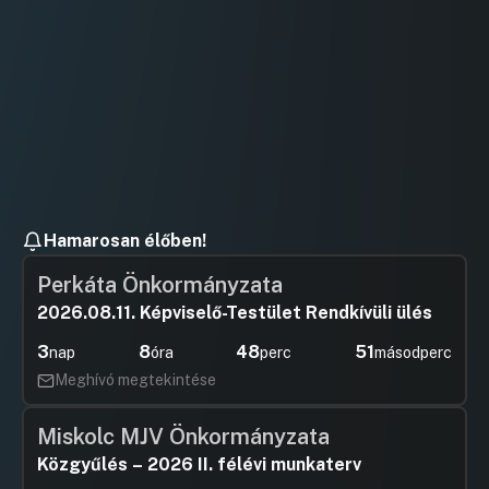
Hamarosan élőben!
Perkáta Önkormányzata
2026.08.11. Képviselő-Testület Rendkívüli ülés
3
8
48
51
nap
óra
perc
másodperc
Meghívó megtekintése
Miskolc MJV Önkormányzata
Közgyűlés – 2026 II. félévi munkaterv