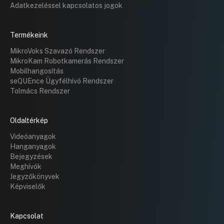
Adatkezeléssel kapcsolatos jogok
Termékeink
MikroVoks Szavazó Rendszer
MikroKam Robotkamerás Rendszer
Mobilhangosítás
seQUEnce Ügyfélhívó Rendszer
Tolmács Rendszer
Oldaltérkép
Videóanyagok
Hanganyagok
Bejegyzések
Meghívók
Jegyzőkönyvek
Képviselők
Kapcsolat