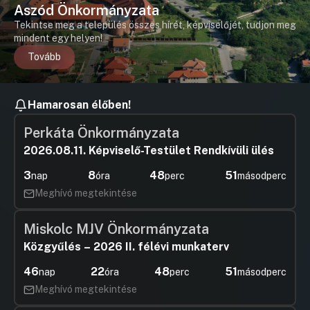
Aszód Önkormányzata
Tekintse meg a település összes hírét, képviselőjét, tudjon meg
mindent egy helyen!
Tovább
Hamarosan élőben!
Perkáta Önkormányzata
2026.08.11. Képviselő-Testület Rendkívüli ülés
3
8
48
51
nap
óra
perc
másodperc
Meghívó megtekintése
Miskolc MJV Önkormányzata
Közgyűlés – 2026 II. félévi munkaterv
46
22
48
51
nap
óra
perc
másodperc
Meghívó megtekintése