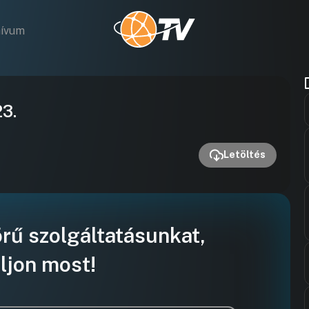
hívum
Videó
23.
lejátszása
Letöltés
örű szolgáltatásunkat,
ljon most!