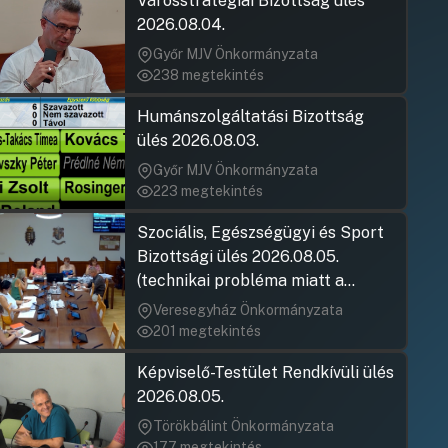
Városstratégiai Bizottság ülés
Hozzászólásra
Hozzászólásra
Felszólaló
2026.08.04.
Jákli Viktor
Hozzászólásra
Hozzászólásra
Jákli Mihály
Győr MJV Önkormányzata
Kiss Lajos 
Hozzászólásra
238 megtekintés
Hozzászólásra
Gurics Anna
Jákli Mihály
Hozzászólásra
Hozzászólásra
Humánszolgáltatási Bizottság
Géczi Lászl
Kiss Lajos 
Hozzászólásra
ülés 2026.08.03.
Hozzászólásra
Kiss Lajos 
Felszólaló
Hozzászólásra
Győr MJV Önkormányzata
Hozzászólásra
Jákli János
223 megtekintés
Dr. Horváth 
Hozzászólásra
Hozzászólásra
Kiss Lajos 
Dr. Horváth 
Szociális, Egészségügyi és Sport
Hozzászólásra
Hozzászólásra
Lipták Tamá
Bizottsági ülés 2026.08.05.
Kiss Lajos 
Hozzászólásra
(technikai probléma miatt a
Hozzászólásra
Dr. Horváth 
jegyzőkönyv elfogadása nem
Veresegyház Önkormányzata
Hozzászólásra
rögzült)
Gurics Anna
201 megtekintés
Hozzászólásra
Jákli Viktor
Képviselő-Testület Rendkívüli ülés
Hozzászólásra
Felszólaló
2026.08.05.
Hozzászólásra
Jákli János
Törökbálint Önkormányzata
Hozzászólásra
177 megtekintés