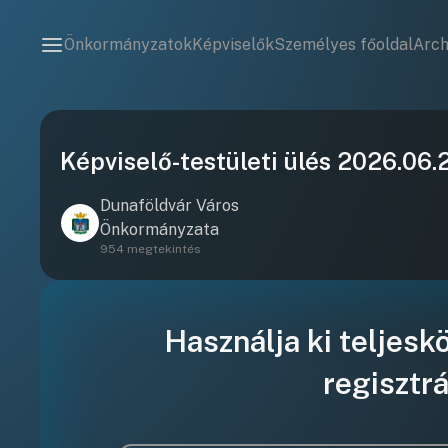
Önkormányzatok
Képviselők
Személyes főoldal
Arc
Képviselő-testületi ülés 2026.06.
Dunaföldvár Város
Önkormányzata
954 megtekintés
Használja ki teljesk
regisztrá