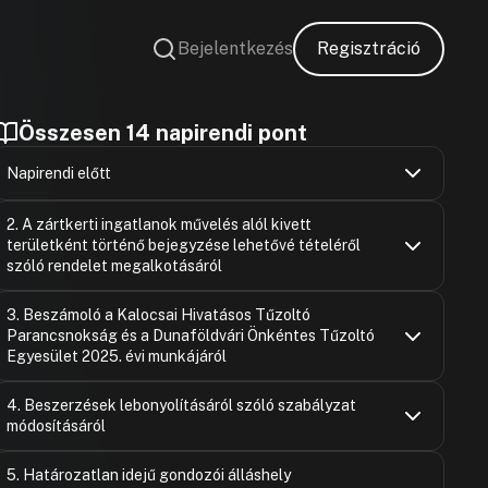
Bejelentkezés
Regisztráció
Összesen 14 napirendi pont
Napirendi előtt
Jákli Mihály
Hozzászólások
Ugrás a napirendi pontra
2. A zártkerti ingatlanok művelés alól kivett
Hozzászólásra
területként történő bejegyzése lehetővé tételéről
szóló rendelet megalkotásáról
Jákli János
Kiss Lajos 
Hozzászólások
Ugrás a napirendi pontra
Hozzászólásra
3. Beszámoló a Kalocsai Hivatásos Tűzoltó
Kiss Lajos 
Hozzászólásra
Parancsnokság és a Dunaföldvári Önkéntes Tűzoltó
Jákli János
Hozzászólásra
Hozzászólásra
Egyesület 2025. évi munkájáról
Jákli Mihály
Felszólaló
Hozzászólások
Hozzászólásra
Ugrás a napirendi pontra
4. Beszerzések lebonyolításáról szóló szabályzat
Hozzászólásra
módosításáról
Felszólaló
Hozzászólásra
Jákli János
Hozzászólások
Kiss Lajos 
Ugrás a napirendi pontra
5. Határozatlan idejű gondozói álláshely
Hozzászólásra
Hozzászólásra