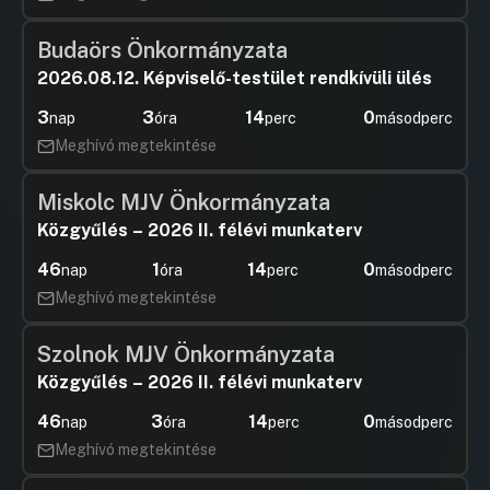
Budaörs Önkormányzata
2026.08.12. Képviselő-testület rendkívüli ülés
3
3
14
0
nap
óra
perc
másodperc
Meghívó megtekintése
Miskolc MJV Önkormányzata
Közgyűlés – 2026 II. félévi munkaterv
46
1
14
0
nap
óra
perc
másodperc
Meghívó megtekintése
Szolnok MJV Önkormányzata
Közgyűlés – 2026 II. félévi munkaterv
46
3
14
0
nap
óra
perc
másodperc
Meghívó megtekintése