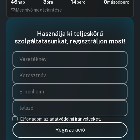
46
3
13
58
nap
óra
perc
másodperc
Meghívó megtekintése
Használja ki teljeskörű
szolgáltatásunkat, regisztráljon most!
Elfogadom az
adatvédelmi irányelveket.
Regisztráció