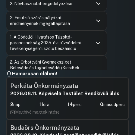
Hozzászól
2. Névhasználat engedélyezése
Hozzászólások
Ugrás a napirendi pontra
3. Emulzió szórás pályázat
eredményének mgegállapítása
Hozzászólások
Felszólal
Ugrás a napirendi pontra
1. A Gödöllői Hivatásos Tűzoltó-
Hozzászól
parancsnokság 2025. évi tűzvédelmi
tevékenységéről szóló beszámoló
Hozzászólások
Lehoczky 
Ugrás a napirendi pontra
2. Az Őrbottyáni Gyermeksziget
Hozzászól
Bölcsőde és tagbölcsődéi (KicsiKék
Hamarosan élőben!
Tagbölcsőde, Cseperedők Tagbölcsőde)
intézményvezetőjének beszámolója a
Perkáta Önkormányzata
2025/2026. nevelési évről
2026.08.11. Képviselő-Testület Rendkívüli ülés
Hozzászólások
Kollár Sá
Ugrás a napirendi pontra
3. Döntés ingó vagyontárgy
Hozzászól
2
11
13
58
tulajdonjogának térítésmentes
nap
óra
perc
másodperc
átvételéről
Meghívó megtekintése
Hozzászólások
Lehoczky 
Ugrás a napirendi pontra
4. Őrbottyán Város Önkormányzat
Hozzászól
Budaörs Önkormányzata
Köztemető-fejlesztési koncepciója