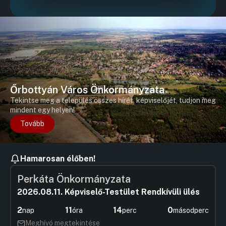
Őrbottyán Város Önkormányzata
Tekintse meg a település összes hírét, képviselőjét, tudjon meg
mindent egy helyen!
Tovább
Hamarosan élőben!
Perkáta Önkormányzata
2026.08.11. Képviselő-Testület Rendkívüli ülés
2
11
14
0
nap
óra
perc
másodperc
Meghívó megtekintése