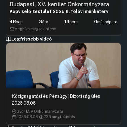
Budapest, XV. kerület Önkormányzata
Képviselő-testület 2026 II. félévi munkaterv
46
3
14
0
nap
óra
perc
másodperc
Meghívó megtekintése
Legfrissebb videó
Közigazgatási és Pénzügyi Bizottság ülés
2026.08.06.
Győr MJV Önkormányzata
2026.08.06.
238 megtekintés