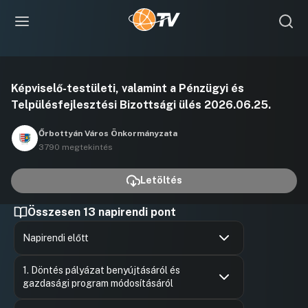
Videó
Képviselő-testületi, valamint a Pénzügyi és
lejátszása
Telpülésfejlesztési Bizottsági ülés 2026.06.25.
Őrbottyán Város Önkormányzata
3790 megtekintés
Letöltés
Összesen 13 napirendi pont
Napirendi előtt
Hozzászólások
Lehoczky 
Ugrás a napirendi pontra
1. Döntés pályázat benyújtásáról és
Hozzászól
gazdasági program módosításáról
Hozzászólások
Felszólal
Ugrás a napirendi pontra