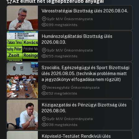
Az elmúlt hét legnépszerűbb anyagai
Városstratégiai Bizottság ülés 2026.08.04.
Győr MJV Önkormányzata
299 megtekintés
Humánszolgáltatási Bizottság ülés
2026.08.03.
Győr MJV Önkormányzata
255 megtekintés
Szociális, Egészségügyi és Sport Bizottsági
ülés 2026.08.05. (technikai probléma miatt
a jegyzőkönyv elfogadása nem rögzült)
Veresegyház Önkormányzata
252 megtekintés
Közigazgatási és Pénzügyi Bizottság ülés
2026.08.06.
Győr MJV Önkormányzata
238 megtekintés
Képviselő-Testület Rendkívüli ülés