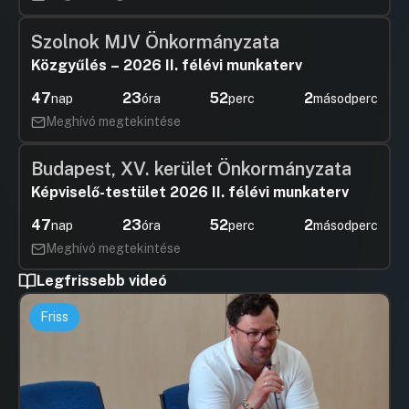
Szolnok MJV Önkormányzata
Közgyűlés – 2026 II. félévi munkaterv
47
23
52
2
nap
óra
perc
másodperc
Meghívó megtekintése
Budapest, XV. kerület Önkormányzata
Képviselő-testület 2026 II. félévi munkaterv
47
23
52
2
nap
óra
perc
másodperc
Meghívó megtekintése
Legfrissebb videó
Friss