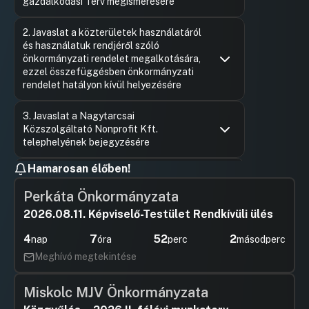
gazdálkodási Terv megismerésére
Hozzászólások
Ugrás a napirendi pontra
2. Javaslat a közterületek használatáról
és használatuk rendjéről szóló
önkormányzati rendelet megalkotására,
ezzel összefüggésben önkormányzati
rendelet hatályon kívül helyezésére
Hozzászólások
Ugrás a napirendi pontra
3. Javaslat a Nagytarcsai
Közszolgáltató Nonprofit Kft.
telephelyének bejegyzésére
Hozzászólások
Ugrás a napirendi pontra
Hamarosan élőben!
4. Javaslat a nagytarcsai 130091093
(felnőtt) háziorvosi praxis
Perkáta Önkormányzata
működtetésével kapcsolatos döntések
meghozatalára 2026. szeptember 1-jétől
2026.08.11. Képviselő-Testület Rendkívüli ülés
Hozzászólások
Felszólal
Ugrás a napirendi pontra
4
7
52
2
nap
óra
perc
másodperc
5. Javaslat az iskolaorvosi feladatok
Hozzászól
ellátására 2026 szeptember 1-jétől
Meghívó megtekintése
Hozzászólások
Felszólal
Ugrás a napirendi pontra
6. Javaslat a 2142 Nagytarcsa, belterület
Hozzászól
Miskolc MJV Önkormányzata
147 helyrajzi számú ingatlan ingyenes