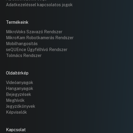
Adatkezeléssel kapcsolatos jogok
Termékeink
MikroVoks Szavazó Rendszer
MikroKam Robotkamerás Rendszer
Mobilhangosítás
seQUEnce Ügyfélhívó Rendszer
Tolmács Rendszer
Oldaltérkép
Videóanyagok
Hanganyagok
Bejegyzések
Meghívók
Jegyzőkönyvek
Képviselők
Kapcsolat