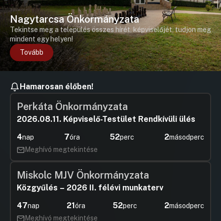
Nagytarcsa Önkormányzata
Tekintse meg a település összes hírét, képviselőjét, tudjon meg
mindent egy helyen!
Tovább
Hamarosan élőben!
Perkáta Önkormányzata
2026.08.11. Képviselő-Testület Rendkívüli ülés
4
7
52
2
nap
óra
perc
másodperc
Meghívó megtekintése
Miskolc MJV Önkormányzata
Közgyűlés – 2026 II. félévi munkaterv
47
21
52
2
nap
óra
perc
másodperc
Meghívó megtekintése