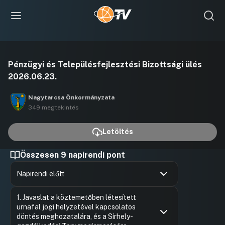
Videó
Pénzügyi és Településfejlesztési Bizottsági ülés
lejátszása
2026.06.23.
Nagytarcsa Önkormányzata
349 megtekintés
Letöltés
Összesen 9 napirendi pont
Napirendi előtt
Hozzászólások
Ugrás a napirendi pontra
1. Javaslat a köztemetőben létesített
urnafal jogi helyzetével kapcsolatos
döntés meghozatalára, és a Sírhely-