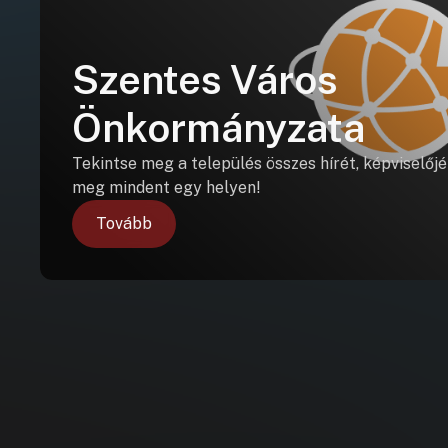
Szentes Város
Önkormányzata
Tekintse meg a település összes hírét, képviselőjé
meg mindent egy helyen!
Tovább