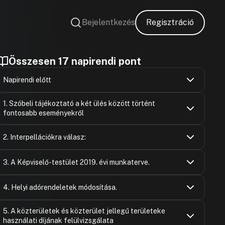
Bejelentkezés
Regisztráció
Összesen 17 napirendi pont
Napirendi előtt
Bujdosó Tam
Hozzászólások
Ugrás a napirendi pontra
1. Szóbeli tájékoztató a két ülés között történt
Hozzászólásra
fontosabb eseményekről
Móra József
Hozzászólások
Ugrás a napirendi pontra
2. Interpellációkra válasz:
Hozzászólásra
Szabó Zoltá
Szabó Zoltá
Hozzászólások
Hozzászólásra
Ugrás a napirendi pontra
Antal Balázs
3. A Képviselő-testület 2019. évi munkaterve.
Hozzászólásra
Dömsödi Mi
Hozzászólásra
Dr. Chomiak
Szabó Zoltá
Hozzászólások
Hozzászólásra
Ugrás a napirendi pontra
Szabó Zoltá
4. Helyi adórendeletek módosítása.
Hozzászólásra
Hozzászólásra
Dr. Sztantic
Dömsödi Mi
Hozzászólásra
Antal Balázs
Hozzászólásra
Móra József
Hozzászólások
Hozzászólásra
Ugrás a napirendi pontra
5. A közterületek és közterület jellegű területeke
Antal Balázs
Dr. Chomiak
Hozzászólásra
Hozzászólásra
Szabó Zoltá
használati díjának felülvizsgálata
Hozzászólásra
Hozzászólásra