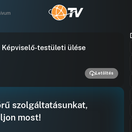
hívum
Videó
épviselő-testületi ülése
lejátszása
Letöltés
örű szolgáltatásunkat,
ljon most!