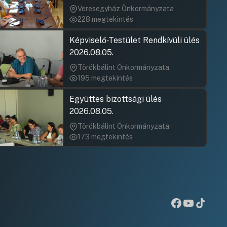
jegyzőkönyv elfogadása nem
Veresegyház Önkormányzata
rögzült)
228 megtekintés
Képviselő-Testület Rendkívüli ülés
2026.08.05.
Törökbálint Önkormányzata
195 megtekintés
Együttes bizottsági ülés
2026.08.05.
Törökbálint Önkormányzata
173 megtekintés