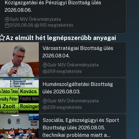
Hozzászólásra
Közigazgatási és Pénzügyi Bizottság ülés
Antal Balázs
Szabó Zoltá
16.
2026.08.06.
Hozzászólásra
Hozzászólásra
Dr. Sztantic
Antal Balázs
UGRÁS A NAPIREND ELEJÉRE
Győr MJV Önkormányzata
Hozzászólásra
Hozzászólásra
Dr. Rébeli-
2026.08.06.
165 megtekintés
Hozzászólásra
Az elmúlt hét legnépszerűbb anyagai
Városstratégiai Bizottság ülés
2026.08.04.
Győr MJV Önkormányzata
269 megtekintés
Humánszolgáltatási Bizottság
ülés 2026.08.03.
Győr MJV Önkormányzata
239 megtekintés
Szociális, Egészségügyi és Sport
Bizottsági ülés 2026.08.05.
(technikai probléma miatt a