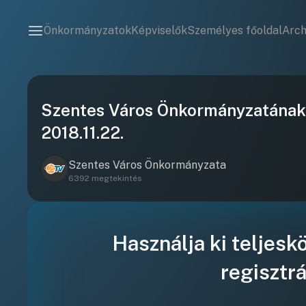
Önkormányzatok
Képviselők
Személyes főoldal
Arc
Szentes Város Önkormányzatának K
2018.11.22.
Szentes Város Önkormányzata
6392 megtekintés
Használja ki teljesk
regisztrá