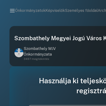
Önkormányzatok
Képviselők
Személyes főoldal
Arc
Szombathely Megyei Jogú Város K
Szombathely MJV
Önkormányzata
3497 megtekintés
Használja ki teljesk
regisztrá