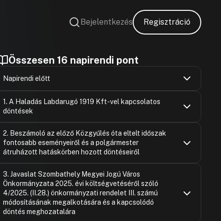
Bejelentkezés
Regisztráció
Összesen 16 napirendi pont
Napirendi előtt
Dr. Czegléd
Hozzászólások
Ugrás a napirendi pontra
1. A Haladás Labdarugó 1919 Kft-vel kapcsolatos
Hozzászólásra
döntések
Tóth Kálmá
Hozzászólások
Ugrás a napirendi pontra
2. Beszámoló az előző Közgyűlés óta eltelt időszak
Hozzászólásra
fontosabb eseményeiről és a polgármester
Putz Attila
Hozzászólásra
átruházott hatáskörben hozott döntéseiről
Dr. Czegléd
Dr. Czegléd
Hozzászólások
Hozzászólásra
Ugrás a napirendi pontra
3. Javaslat Szombathely Megyei Jogú Város
Dr. Czegléd
Hozzászólásra
Önkormányzata 2025. évi költségvetéséről szóló
Dr. Danka La
Hozzászólásra
Illés Károly
Hozzászólásra
4/2025. (II.28.) önkormányzati rendelet III. számú
Horváth Gáb
Hozzászólásra
módosításának megalkotására és a kapcsolódó
Horváth Gáb
Hozzászólásra
döntés meghozatalára
Németh Áko
Hozzászólásra