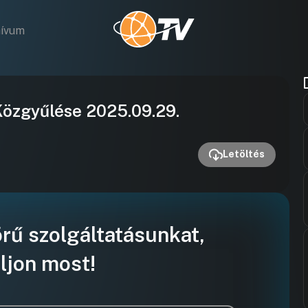
hívum
Videó
özgyűlése 2025.09.29.
lejátszása
Letöltés
örű szolgáltatásunkat,
ljon most!