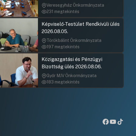
jegyzőkönyv elfogadása nem
Veresegyház Önkormányzata
rögzült)
231 megtekintés
Képviselő-Testület Rendkívüli ülés
2026.08.05.
Törökbálint Önkormányzata
197 megtekintés
Közigazgatási és Pénzügyi
Bizottság ülés 2026.08.06.
Győr MJV Önkormányzata
183 megtekintés