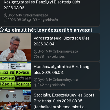
Hozzászólások
Ugrás a napirendi pontra
SZAVAZÁS
Közigazgatási és Pénzügyi Bizottság ülés
2026.08.06.
Győr MJV Önkormányzata
2026.08.06.
183 megtekintés
Az elmúlt hét legnépszerűbb anyagai
Városstratégiai Bizottság ülés
2026.08.04.
Győr MJV Önkormányzata
278 megtekintés
Humánszolgáltatási Bizottság
ülés 2026.08.03.
Győr MJV Önkormányzata
242 megtekintés
Szociális, Egészségügyi és Sport
Bizottsági ülés 2026.08.05.
(technikai probléma miatt a