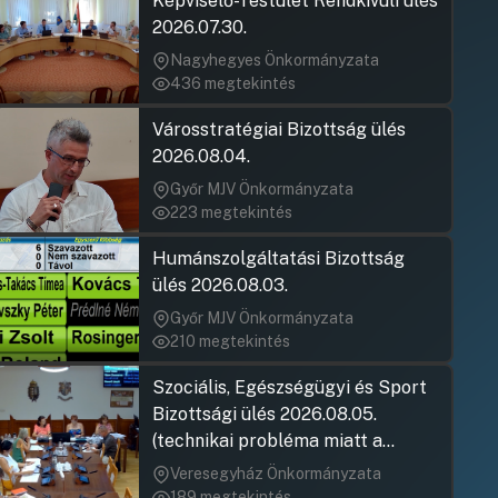
Képviselő-Testület Rendkívüli ülés
2026.07.30.
Nagyhegyes Önkormányzata
436 megtekintés
Városstratégiai Bizottság ülés
2026.08.04.
Győr MJV Önkormányzata
223 megtekintés
Humánszolgáltatási Bizottság
ülés 2026.08.03.
Győr MJV Önkormányzata
210 megtekintés
Szociális, Egészségügyi és Sport
Bizottsági ülés 2026.08.05.
(technikai probléma miatt a
jegyzőkönyv elfogadása nem
Veresegyház Önkormányzata
rögzült)
189 megtekintés