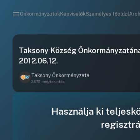
Önkormányzatok
Képviselők
Személyes főoldal
Arc
Taksony Község Önkormányzatának
2012.06.12.
Taksony Önkormányzata
2875 megtekintés
Használja ki teljesk
regisztrá