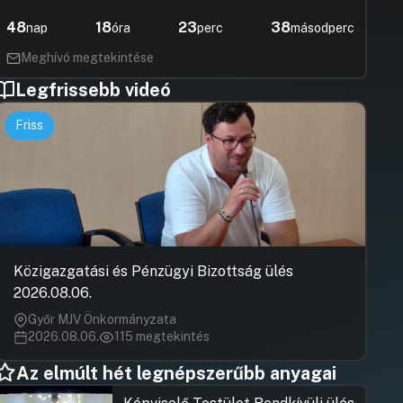
48
18
23
38
nap
óra
perc
másodperc
Meghívó megtekintése
Legfrissebb videó
Friss
Közigazgatási és Pénzügyi Bizottság ülés
2026.08.06.
Győr MJV Önkormányzata
2026.08.06.
115 megtekintés
Az elmúlt hét legnépszerűbb anyagai