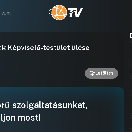
hívum
Videó
 Képviselő-testület ülése
lejátszása
Letöltés
örű szolgáltatásunkat,
ljon most!