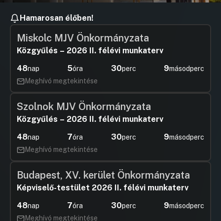
Hamarosan élőben!
Miskolc MJV Önkormányzata
Közgyűlés – 2026 II. félévi munkaterv
48
5
30
9
nap
óra
perc
másodperc
Meghívó megtekintése
Szolnok MJV Önkormányzata
Közgyűlés – 2026 II. félévi munkaterv
48
7
30
9
nap
óra
perc
másodperc
Meghívó megtekintése
Budapest, XV. kerület Önkormányzata
Képviselő-testület 2026 II. félévi munkaterv
48
7
30
9
nap
óra
perc
másodperc
Meghívó megtekintése