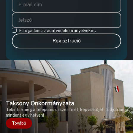
Hozzászól
Elfogadom az
adatvédelmi irányelveket.
Regisztráció
Taksony Önkormányzata
Tekintse meg a település összes hírét, képviselőjét, tudjon meg
mindent egy helyen!
Tovább