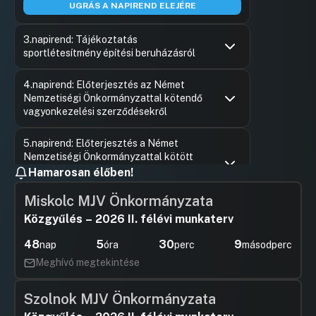
UGRÁS A NAPIREND ELEJÉRE
3.napirend: Tájékoztatás
sportlétesítmény építési beruházásról
Hozzászólások
Áncsán Mi
Ugrás a napirendi pontra
4.napirend: Előterjesztés az Német
Hozzászól
Nemzetiségi Önkormányzattal kötendő
vagyonkezelési szerződésekről
Hozzászólások
Szalai Ján
Ugrás a napirendi pontra
5.napirend: Előterjesztés a Német
Hozzászól
Nemzetiségi Önkormányzattal kötött
együttműködési megállapodás
Hamarosan élőben!
felülvizsgálatára
Miskolc MJV Önkormányzata
Hozzászólások
Szalai Ján
Ugrás a napirendi pontra
6.napirend: Előterjesztés a Fő út mentén,
Hozzászól
Közgyűlés – 2026 II. félévi munkaterv
a Solt és Sólyom utcák közötti
szakaszon kerékpár út megépítésére
48
5
30
8
nap
óra
perc
másodperc
beérkezett ajánlatok elbírálására
Meghívó megtekintése
Hozzászólások
Szalai Ján
Ugrás a napirendi pontra
7.napirend: Felújítások, beruházások
Hozzászól
Szolnok MJV Önkormányzata
számbavétele, prioritási sorrend
felállítása