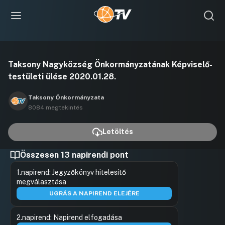
Videó
Taksony Nagyközség Önkormányzatának Képviselő-
lejátszása
testületi ülése 2020.01.28.
Taksony Önkormányzata
8084 megtekintés
Letöltés
Összesen 13 napirendi pont
1.napirend: Jegyzőkönyv hitelesítő
megválasztása
UGRÁS A NAPIREND ELEJÉRE
2.napirend: Napirend elfogadása