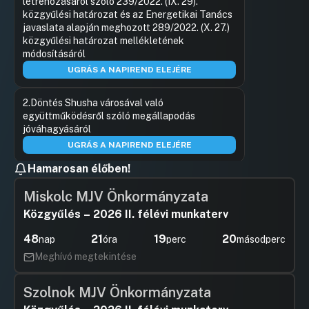
létrehozásáról szóló 239/2022. (IX. 29).
közgyűlési határozat és az Energetikai Tanács
javaslata alapján meghozott 289/2022. (X. 27.)
közgyűlési határozat mellékletének
módosításáról
UGRÁS A NAPIREND ELEJÉRE
2.Döntés Shusha városával való
együttműködésről szóló megállapodás
jóváhagyásáról
UGRÁS A NAPIREND ELEJÉRE
Hamarosan élőben!
1.Döntés Veszprém Megyei Jogú Város
Önkormányzata Közgyűlésének az
Miskolc MJV Önkormányzata
egészségügyi alapellátások körzeteinek
Közgyűlés – 2026 II. félévi munkaterv
meghatározásáról szóló 27/2021. (VI.
24.) önkormányzati rendelet hatályon
48
21
19
20
nap
óra
perc
másodperc
kívül helyezéséről
Meghívó megtekintése
Hozzászólások
Gerstmár
Ugrás a napirendi pontra
2.Döntés Veszprém Megyei Jogú Város
Hozzászól
Önkormányzata Közgyűlésének a közterületek
Szolnok MJV Önkormányzata
használatáról szóló 8/2022. (III. 24.)