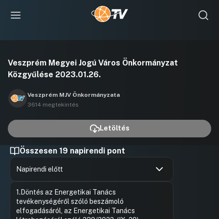
Videó
Veszprém Megyei Jogú Város Önkormányzat
lejátszása
Közgyűlése 2023.01.26.
Veszprém MJV Önkormányzata
3614 megtekintés
Letöltés
Összesen 19 napirendi pont
Napirendi előtt
Hozzászólások
Gerstmár
Ugrás a napirendi pontra
1.Döntés az Energetikai Tanács
Hozzászól
tevékenységéről szóló beszámoló
elfogadásáról, az Energetikai Tanács