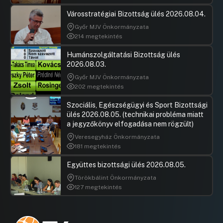
UGRÁS A NAPIREND ELEJÉRE
Városstratégiai Bizottság ülés 2026.08.04.
Győr MJV Önkormányzata
14.Tájékoztató az átruházott hatáskörben
214 megtekintés
hozott döntésekről
Humánszolgáltatási Bizottság ülés
UGRÁS A NAPIREND ELEJÉRE
2026.08.03.
Győr MJV Önkormányzata
202 megtekintés
Szociális, Egészségügyi és Sport Bizottsági
ülés 2026.08.05. (technikai probléma miatt
a jegyzőkönyv elfogadása nem rögzült)
Veresegyház Önkormányzata
181 megtekintés
Együttes bizottsági ülés 2026.08.05.
Törökbálint Önkormányzata
127 megtekintés